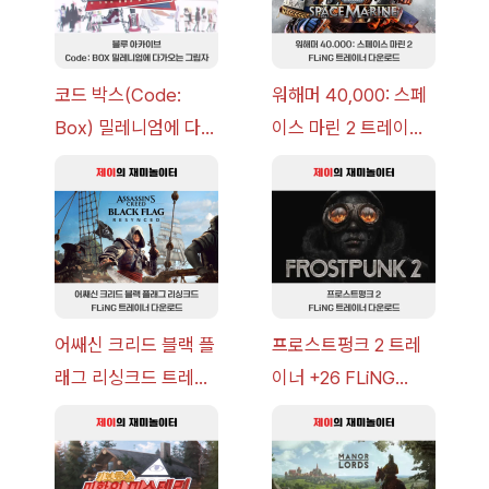
코드 박스(Code:
워해머 40,000: 스페
Box) 밀레니엄에 다가
이스 마린 2 트레이너
오는 그림자 이벤트 공
+7 FLiNG [v1.0-
략 [복각] | 블루 아카
v14.0+] 다운로드
이브
어쌔신 크리드 블랙 플
프로스트펑크 2 트레
래그 리싱크드 트레이
이너 +26 FLiNG
너 +30 FLiNG [v1.0-
[v1.0-v1.6.1+] 다운로
v1.0+] 다운로드
드