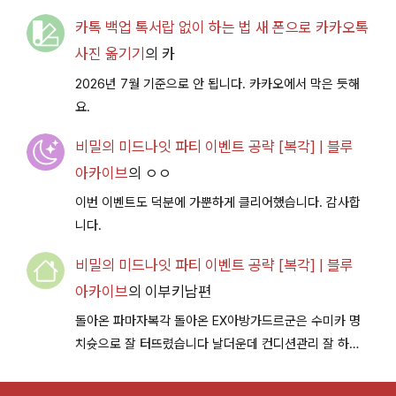
카톡 백업 톡서랍 없이 하는 법 새 폰으로 카카오톡
사진 옮기기
의
카
2026년 7월 기준으로 안 됩니다. 카카오에서 막은 듯해
요.
비밀의 미드나잇 파티 이벤트 공략 [복각] | 블루
아카이브
의
ㅇㅇ
이번 이벤트도 덕분에 가뿐하게 클리어했습니다. 감사합
니다.
비밀의 미드나잇 파티 이벤트 공략 [복각] | 블루
아카이브
의
이부키남편
돌아온 파마자복각 돌아온 EX아방가드르군은 수미카 명
치슛으로 잘 터뜨렸습니다 날더운데 컨디션관리 잘 하시
구 다음이벤트에서 뵐께용~