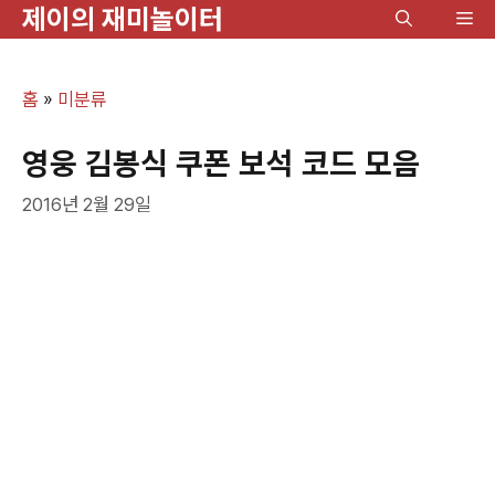
제이의 재미놀이터
컨
메
텐
뉴
츠
홈
»
미분류
로
건
영웅 김봉식 쿠폰 보석 코드 모음
너
2016년 2월 29일
뛰
기