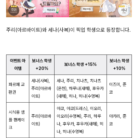
주리(아르바이트)와 세나(사복)이 픽업 학생으로 등장합니다.
이벤트 아
보너스 학생
보너스 학생
보너스 학생 +15%
이템
+20%
+10%
세나(사복),
세나, 주리, 치나츠, 치나츠
파르페 교
이즈미, 준
주리(아르바
(온천), 하루나(새해), 후우카
환권
코
이트)
(새해), 히나, 히나(수영복)
아코, 아코(드레스), 이오리,
시식용 샘
주리(아르바
이오리(수영복), 주리, 하루
아카리, 준
플 팬케이
이트)
나, 후우카, 후우카(새해), 히
코
크
나, 히나(수영복)