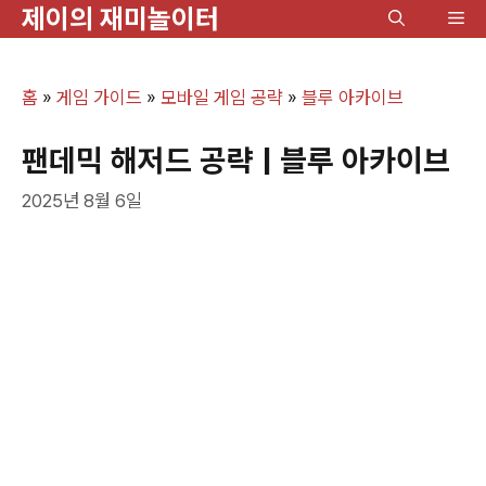
제이의 재미놀이터
컨
메
텐
뉴
츠
홈
»
게임 가이드
»
모바일 게임 공략
»
블루 아카이브
로
건
팬데믹 해저드 공략 | 블루 아카이브
너
2025년 8월 6일
뛰
기