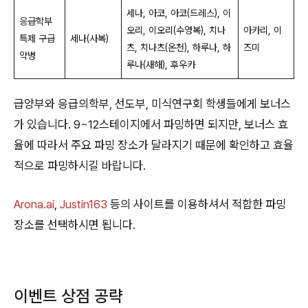
세나, 아코, 아코(드레스), 이
응급학부
오리, 이오리(수영복), 치나
아카리, 이
특제 구급
세나(사복)
츠, 치나츠(온천), 하루나, 하
즈미
약병
루나(새해), 후우카
급양부와 응급의학부, 선도부, 미식연구회 학생들에게 보너스
가 있습니다. 9~12스테이지에서 파밍하면 되지만, 보너스 효
율에 따라서 주요 파밍 장소가 달라지기 때문에 확인하고 효율
적으로 파밍하시길 바랍니다.
Arona.ai
,
Justin163
등의 사이트를 이용하셔서 적합한 파밍
장소를 선택하시면 됩니다.
이벤트 상점 공략