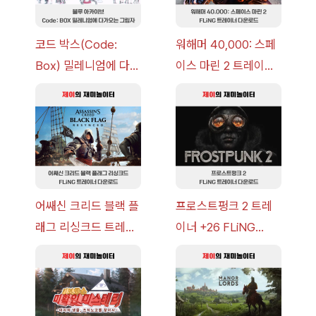
코드 박스(Code:
워해머 40,000: 스페
Box) 밀레니엄에 다가
이스 마린 2 트레이너
오는 그림자 이벤트 공
+7 FLiNG [v1.0-
략 [복각] | 블루 아카
v14.0+] 다운로드
이브
어쌔신 크리드 블랙 플
프로스트펑크 2 트레
래그 리싱크드 트레이
이너 +26 FLiNG
너 +30 FLiNG [v1.0-
[v1.0-v1.6.1+] 다운로
v1.0+] 다운로드
드