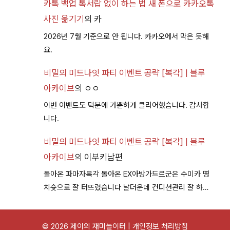
카톡 백업 톡서랍 없이 하는 법 새 폰으로 카카오톡
사진 옮기기
의
카
2026년 7월 기준으로 안 됩니다. 카카오에서 막은 듯해
요.
비밀의 미드나잇 파티 이벤트 공략 [복각] | 블루
아카이브
의
ㅇㅇ
이번 이벤트도 덕분에 가뿐하게 클리어했습니다. 감사합
니다.
비밀의 미드나잇 파티 이벤트 공략 [복각] | 블루
아카이브
의
이부키남편
돌아온 파마자복각 돌아온 EX아방가드르군은 수미카 명
치슛으로 잘 터뜨렸습니다 날더운데 컨디션관리 잘 하시
구 다음이벤트에서 뵐께용~
© 2026 제이의 재미놀이터 |
개인정보 처리방침