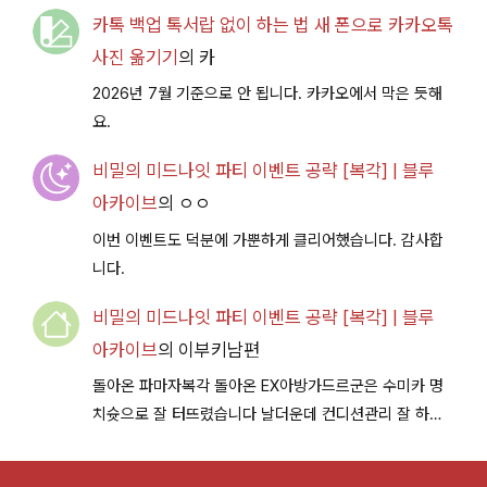
카톡 백업 톡서랍 없이 하는 법 새 폰으로 카카오톡
사진 옮기기
의
카
2026년 7월 기준으로 안 됩니다. 카카오에서 막은 듯해
요.
비밀의 미드나잇 파티 이벤트 공략 [복각] | 블루
아카이브
의
ㅇㅇ
이번 이벤트도 덕분에 가뿐하게 클리어했습니다. 감사합
니다.
비밀의 미드나잇 파티 이벤트 공략 [복각] | 블루
아카이브
의
이부키남편
돌아온 파마자복각 돌아온 EX아방가드르군은 수미카 명
치슛으로 잘 터뜨렸습니다 날더운데 컨디션관리 잘 하시
구 다음이벤트에서 뵐께용~