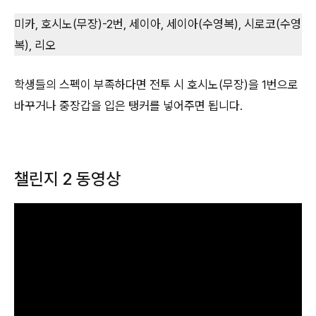
미카, 호시노(무장)-2번, 세이아, 세이아(수영복), 시로코(수영
복), 리오
학생들의 스펙이 부족하다면 전투 시 호시노(무장)을 1번으로
바꾸거나 중장갑을 입은 탱커를 넣어주면 됩니다.
챌린지 2 동영상