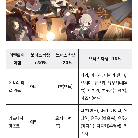
이벤트 아
보너스 학생
보너스 학생
보너스 학생 +15%
이템
+30%
+20%
마키, 아이리, 아이리(밴드),
에리의 타
요시미, 유우카, 유우카(체육
에리
나츠(밴드)
로 카드
복), 이치카, 츠루기(수영복),
카즈사(밴드)
나츠(밴드), 마키, 아이리, 우
카노에의
요시미(밴
타하, 유우카(체육복), 유우카
에리
핫초코
드)
(파자마), 이치카(수영복), 카
즈사