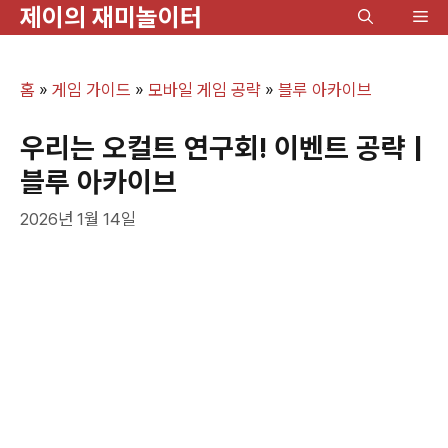
제이의 재미놀이터
컨
메
텐
뉴
츠
홈
»
게임 가이드
»
모바일 게임 공략
»
블루 아카이브
로
건
우리는 오컬트 연구회! 이벤트 공략 |
너
블루 아카이브
뛰
2026년 1월 14일
기