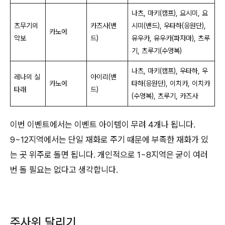
나츠, 마키(캠프), 요시미, 요
츠무기의
카즈사(밴
시미(밴드), 우타하(응원단),
카노에
악보
드)
유우카, 유우카(파자마), 츠루
기, 츠루기(수영복)
나츠, 마키(캠프), 우타하, 우
레나의 실
아이리(밴
카노에
타하(응원단), 이치카, 이치카
타래
드)
(수영복), 츠루기, 카즈사
이번 이벤트에서는 이벤트 아이템이 무려 4개나 됩니다.
9~12지역에서는 단일 재화로 주기 때문에 부족한 재화가 있
는 곳 위주로 돌면 됩니다. 개인적으로 1~8지역은 굳이 여러
번 돌 필요는 없다고 생각합니다.
주사위 달리기