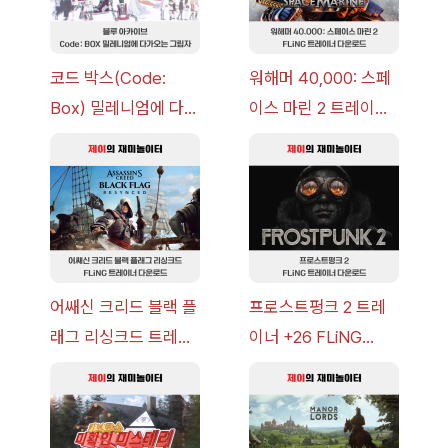
코드 박스(Code:
워해머 40,000: 스페
Box) 밀레니엄에 다가
이스 마린 2 트레이너
오는 그림자 이벤트 공
+7 FLiNG [v1.0-
략 [복각] | 블루 아카
v14.0+] 다운로드
이브
어쌔신 크리드 블랙 플
프로스트펑크 2 트레
래그 리싱크드 트레이
이너 +26 FLiNG
너 +30 FLiNG [v1.0-
[v1.0-v1.6.1+] 다운로
v1.0+] 다운로드
드