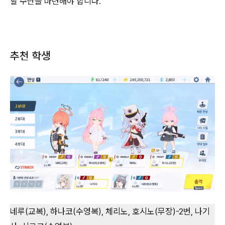
할 수단을 마련해야 합니다.
추천 학생
네루(교복), 하나코(수영복), 체리노, 호시노(무장)-2번, 나기