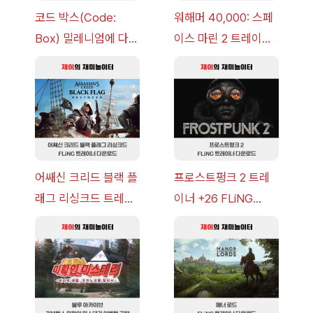
코드 박스(Code:
워해머 40,000: 스페
Box) 밀레니엄에 다가
이스 마린 2 트레이너
오는 그림자 이벤트 공
+7 FLiNG [v1.0-
략 [복각] | 블루 아카
v14.0+] 다운로드
이브
어쌔신 크리드 블랙 플
프로스트펑크 2 트레
래그 리싱크드 트레이
이너 +26 FLiNG
너 +30 FLiNG [v1.0-
[v1.0-v1.6.1+] 다운로
v1.0+] 다운로드
드