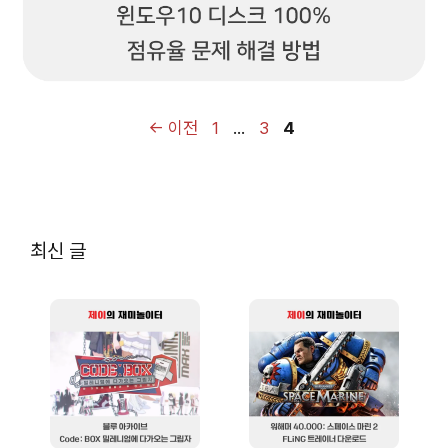
페
페
페
←
이전
1
…
3
4
이
이
이
지
지
지
최신 글