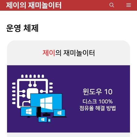
제이의 재미놀이터
컨
메
텐
뉴
츠
운영 체제
로
건
너
뛰
기