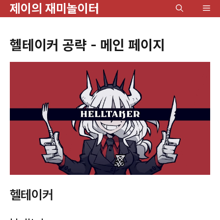
제이의 재미놀이터
컨
메
텐
뉴
츠
헬테이커 공략 - 메인 페이지
로
건
너
뛰
기
헬테이커