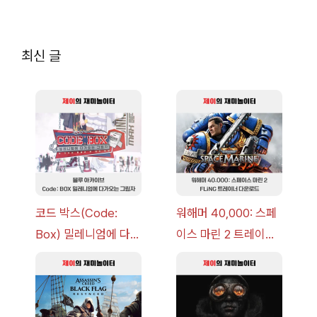
최신 글
코드 박스(Code:
워해머 40,000: 스페
Box) 밀레니엄에 다가
이스 마린 2 트레이너
오는 그림자 이벤트 공
+7 FLiNG [v1.0-
략 [복각] | 블루 아카
v14.0+] 다운로드
이브