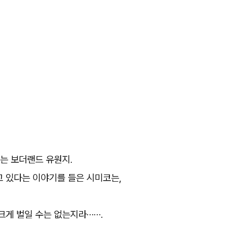
는 보더랜드 유원지.
 있다는 이야기를 들은 시미코는,
크게 벌일 수는 없는지라…….