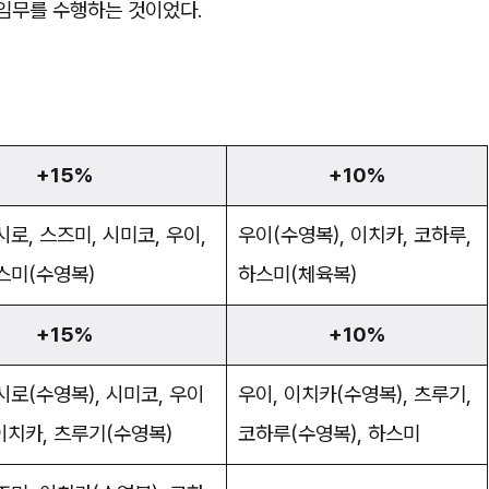
임무를 수행하는 것이었다.
+15%
+10%
시로, 스즈미, 시미코, 우이,
우이(수영복), 이치카, 코하루,
스미(수영복)
하스미(체육복)
+15%
+10%
시로(수영복), 시미코, 우이
우이, 이치카(수영복), 츠루기,
 이치카, 츠루기(수영복)
코하루(수영복), 하스미