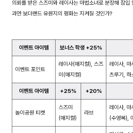
의뢰를 받은 스즈미와 레이사는 마법소녀로 분장해 잠입 
과연 보더랜드 유원지의 평화는 지켜질 것인가?
이벤트 아이템
보너스 학생 +25%
레이사(매지컬), 스즈
레이사, 마
이벤트 포인트
미(매지컬)
츠루기, 하
이벤트 아이템
+25%
+20%
스즈미
레이사, 마
놀이공원 티켓
라브
(매지컬)
(수영복),