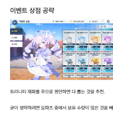
이벤트 상점 공략
트리니티 재화를 주므로 웬만하면 다 뽑는 것을 추천.
굳이 생략하려면 오파츠 중에서 보유 수량이 많은 것을 빼