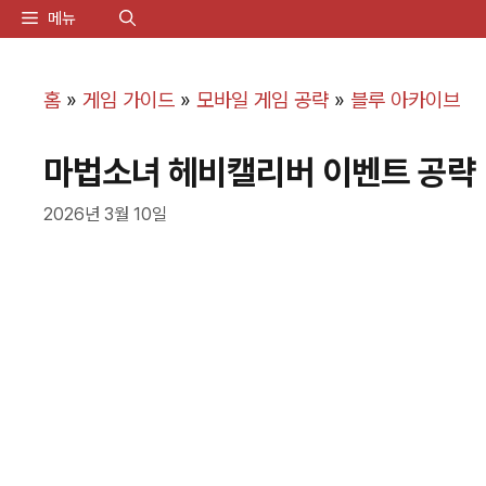
컨
메뉴
텐
츠
홈
»
게임 가이드
»
모바일 게임 공략
»
블루 아카이브
로
마법소녀 헤비캘리버 이벤트 공략 
건
너
2026년 3월 10일
뛰
기