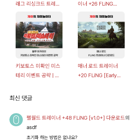
래그 리싱크드 트레이
이너 +26 FLiNG
너 +30 FLiNG [v1.0-
[v1.0-v1.6.1+] 다운로
v1.0+] 다운로드
드
키보토스 미확인 미스
매너 로드 트레이너
테리 이벤트 공략 | 블
+20 FLiNG [Early
루 아카이브
Access
2026.07.14+] 다운로
최신 댓글
드
팰월드 트레이너 +48 FLiNG [v1.0+] 다운로드
의
asdf
초기화 하는 방법은 없나요?