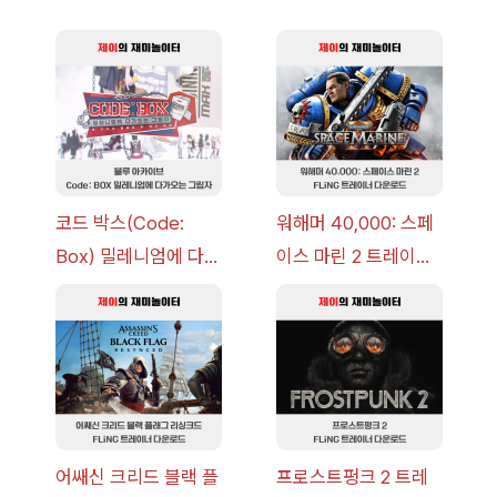
코드 박스(Code:
워해머 40,000: 스페
Box) 밀레니엄에 다가
이스 마린 2 트레이너
오는 그림자 이벤트 공
+7 FLiNG [v1.0-
략 [복각] | 블루 아카
v14.0+] 다운로드
이브
어쌔신 크리드 블랙 플
프로스트펑크 2 트레