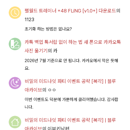
팰월드 트레이너 +48 FLiNG [v1.0+] 다운로드
의
1123
초기화 하는 방법은 없나요?
카톡 백업 톡서랍 없이 하는 법 새 폰으로 카카오톡
사진 옮기기
의
카
2026년 7월 기준으로 안 됩니다. 카카오에서 막은 듯해
요.
비밀의 미드나잇 파티 이벤트 공략 [복각] | 블루
아카이브
의
ㅇㅇ
이번 이벤트도 덕분에 가뿐하게 클리어했습니다. 감사합
니다.
비밀의 미드나잇 파티 이벤트 공략 [복각] | 블루
아카이브
의
이부키남편