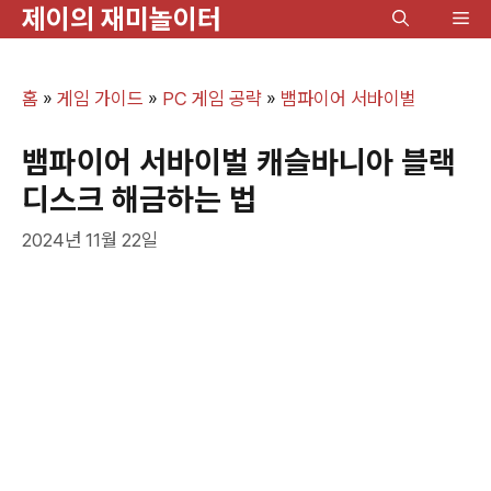
제이의 재미놀이터
컨
메
텐
뉴
츠
홈
»
게임 가이드
»
PC 게임 공략
»
뱀파이어 서바이벌
로
건
뱀파이어 서바이벌 캐슬바니아 블랙
너
디스크 해금하는 법
뛰
2024년 11월 22일
기