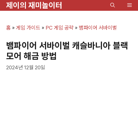
제이의 재미놀이터
컨
메
텐
뉴
츠
홈
»
게임 가이드
»
PC 게임 공략
»
뱀파이어 서바이벌
로
건
뱀파이어 서바이벌 캐슬바니아 블랙
너
모어 해금 방법
뛰
2024년 12월 20일
기