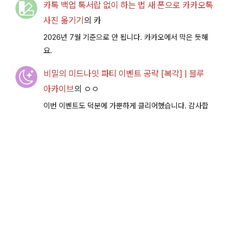
카톡 백업 톡서랍 없이 하는 법 새 폰으로 카카오톡
사진 옮기기
의
카
2026년 7월 기준으로 안 됩니다. 카카오에서 막은 듯해
요.
비밀의 미드나잇 파티 이벤트 공략 [복각] | 블루
아카이브
의
ㅇㅇ
이번 이벤트도 덕분에 가뿐하게 클리어했습니다. 감사합
니다.
비밀의 미드나잇 파티 이벤트 공략 [복각] | 블루
아카이브
의
이부키남편
돌아온 파마자복각 돌아온 EX아방가드르군은 수미카 명
치슛으로 잘 터뜨렸습니다 날더운데 컨디션관리 잘 하시
구 다음이벤트에서 뵐께용~
© 2026 제이의 재미놀이터 |
개인정보 처리방침