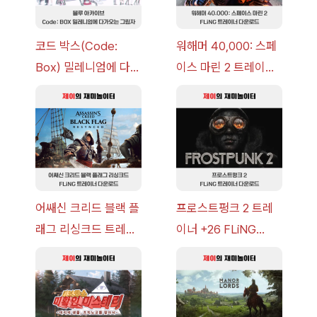
코드 박스(Code:
워해머 40,000: 스페
Box) 밀레니엄에 다가
이스 마린 2 트레이너
오는 그림자 이벤트 공
+7 FLiNG [v1.0-
략 [복각] | 블루 아카
v14.0+] 다운로드
이브
어쌔신 크리드 블랙 플
프로스트펑크 2 트레
래그 리싱크드 트레이
이너 +26 FLiNG
너 +30 FLiNG [v1.0-
[v1.0-v1.6.1+] 다운로
v1.0+] 다운로드
드