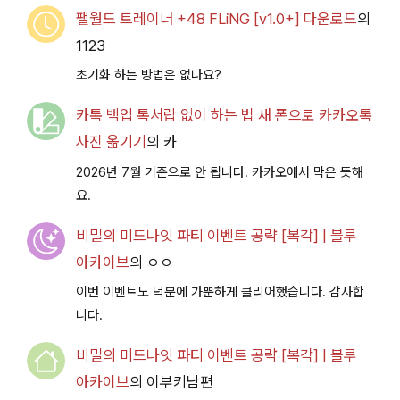
팰월드 트레이너 +48 FLiNG [v1.0+] 다운로드
의
1123
초기화 하는 방법은 없나요?
카톡 백업 톡서랍 없이 하는 법 새 폰으로 카카오톡
사진 옮기기
의
카
2026년 7월 기준으로 안 됩니다. 카카오에서 막은 듯해
요.
비밀의 미드나잇 파티 이벤트 공략 [복각] | 블루
아카이브
의
ㅇㅇ
이번 이벤트도 덕분에 가뿐하게 클리어했습니다. 감사합
니다.
비밀의 미드나잇 파티 이벤트 공략 [복각] | 블루
아카이브
의
이부키남편