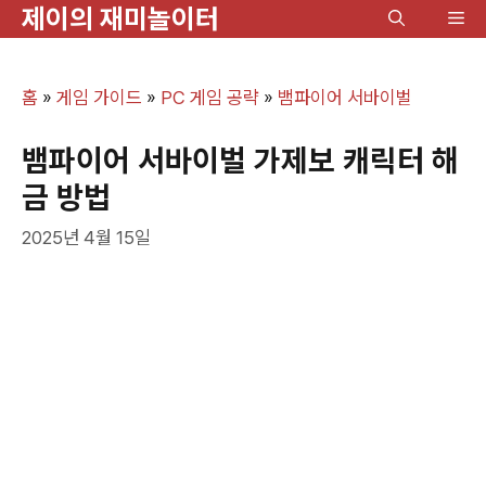
제이의 재미놀이터
컨
메
텐
뉴
츠
홈
»
게임 가이드
»
PC 게임 공략
»
뱀파이어 서바이벌
로
건
뱀파이어 서바이벌 가제보 캐릭터 해
너
금 방법
뛰
2025년 4월 15일
기