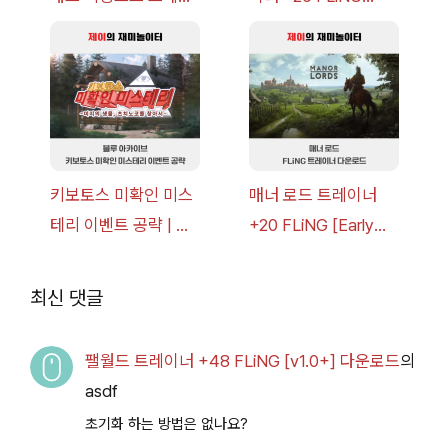
너 +30 FLiNG [v1.0-
[v1.0-v1.6.1+] 다운로
v1.0+] 다운로드
드
키보토스 미확인 미스
매너 로드 트레이너
테리 이벤트 공략 | 블
+20 FLiNG [Early
루 아카이브
Access
2026.07.14+] 다운로
최신 댓글
드
팰월드 트레이너 +48 FLiNG [v1.0+] 다운로드
의
asdf
초기화 하는 방법은 없나요?