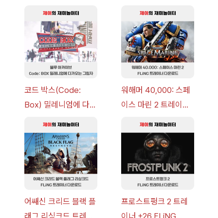
코드 박스(Code:
워해머 40,000: 스페
Box) 밀레니엄에 다가
이스 마린 2 트레이너
오는 그림자 이벤트 공
+7 FLiNG [v1.0-
략 [복각] | 블루 아카
v14.0+] 다운로드
이브
어쌔신 크리드 블랙 플
프로스트펑크 2 트레
래그 리싱크드 트레이
이너 +26 FLiNG