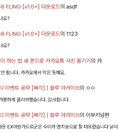
 FLiNG [v1.0+] 다운로드
의
asdf
나요?
 FLiNG [v1.0+] 다운로드
의
1123
나요?
이 하는 법 새 폰으로 카카오톡 사진 옮기기
의
카
 안 됩니다. 카카오에서 막은 듯해요.
 이벤트 공략 [복각] | 블루 아카이브
의
ㅇㅇ
가뿐하게 클리어했습니다. 감사합니다.
 이벤트 공략 [복각] | 블루 아카이브
의
이부키남편
아온 EX아방가드르군은 수미카 명치슛으로 잘 터뜨렸습니다 날더