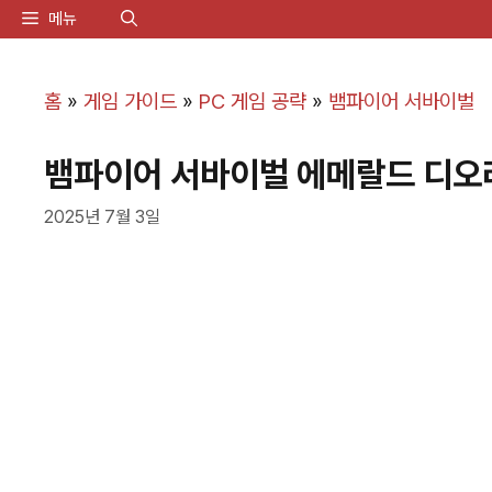
컨
메뉴
텐
츠
홈
»
게임 가이드
»
PC 게임 공략
»
뱀파이어 서바이벌
로
뱀파이어 서바이벌 에메랄드 디오
건
너
2025년 7월 3일
뛰
기