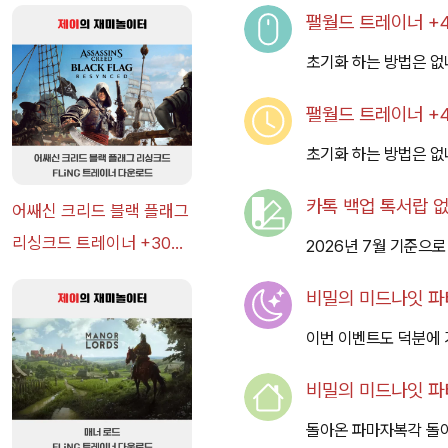
팰월드 트레이너 +48
초기화 하는 방법은 없
팰월드 트레이너 +48
초기화 하는 방법은 없
카톡 백업 톡서랍 없
어쌔신 크리드 블랙 플래그
리싱크드 트레이너 +30
2026년 7월 기준으로
FLiNG [v1.0-v1.0+] 다운
비밀의 미드나잇 파티
로드
이번 이벤트도 덕분에 
비밀의 미드나잇 파티
돌아온 파마자복각 돌