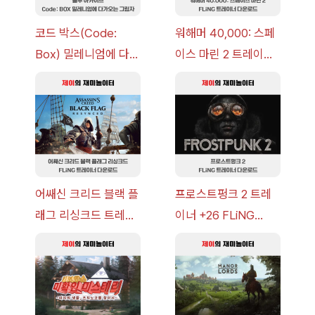
코드 박스(Code:
워해머 40,000: 스페
Box) 밀레니엄에 다가
이스 마린 2 트레이너
오는 그림자 이벤트 공
+7 FLiNG [v1.0-
략 [복각] | 블루 아카
v14.0+] 다운로드
이브
어쌔신 크리드 블랙 플
프로스트펑크 2 트레
래그 리싱크드 트레이
이너 +26 FLiNG
너 +30 FLiNG [v1.0-
[v1.0-v1.6.1+] 다운로
v1.0+] 다운로드
드