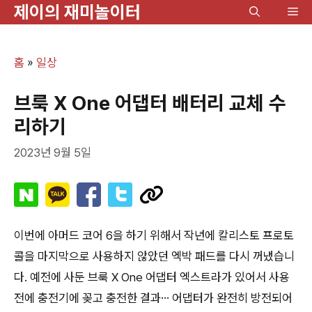
제이의 재미놀이터
컨
메
텐
뉴
츠
홈
»
일상
로
건
브룩 X One 어댑터 배터리 교체 수
너
리하기
뛰
2023년 9월 5일
기
이번에 아머드 코어 6을 하기 위해서 작년에 칼리스토 프로토
콜을 마지막으로 사용하지 않았던 엑박 패드를 다시 꺼냈습니
다. 예전에 사둔 브룩 X One 어댑터 엑스트라가 있어서 사용
전에 충전기에 꽂고 충전한 결과… 어댑터가 완전히 방전되어