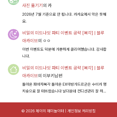
사진 옮기기
의
카
2026년 7월 기준으로 안 됩니다. 카카오에서 막은 듯해
요.
비밀의 미드나잇 파티 이벤트 공략 [복각] | 블루
아카이브
의
ㅇㅇ
이번 이벤트도 덕분에 가뿐하게 클리어했습니다. 감사합
니다.
비밀의 미드나잇 파티 이벤트 공략 [복각] | 블루
아카이브
의
이부키남편
돌아온 파마자복각 돌아온 EX아방가드르군은 수미카 명
치슛으로 잘 터뜨렸습니다 날더운데 컨디션관리 잘 하시
구 다음이벤트에서 뵐께용~
© 2026 제이의 재미놀이터 |
개인정보 처리방침