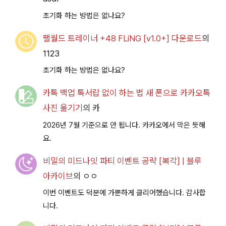
초기화 하는 방법은 없나요?
팰월드 트레이너 +48 FLiNG [v1.0+] 다운로드
의
1123
초기화 하는 방법은 없나요?
카톡 백업 톡서랍 없이 하는 법 새 폰으로 카카오톡
사진 옮기기
의
카
2026년 7월 기준으로 안 됩니다. 카카오에서 막은 듯해
요.
비밀의 미드나잇 파티 이벤트 공략 [복각] | 블루
아카이브
의
ㅇㅇ
이번 이벤트도 덕분에 가뿐하게 클리어했습니다. 감사합
니다.