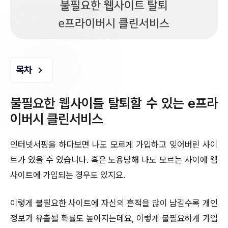
목차
불필요한 웹사이틀 탈퇴할 수 있는 e프라
이버시 클린서비스
인터넷서핑을 하다보면 나도 모르게 가입하고 잊어버린 사이
트가 있을 수 있습니다. 혹은 도용당해 나도 모르는 사이에 웹
사이트에 가입되는 경우도 있지요.
이렇게 불필요한 사이트에 자신의 흔적을 많이 남길수록 개인
정보가 유출될 확률도 높아지는데요, 이렇게 불필요하게 가입