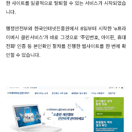
한 사이트를 일괄적으로 탈퇴할 수 있는 서비스가 시작되었습
니다.
행정안전부와 한국인터넷진흥원에서 8일부터 시작한 'e프라
이버시 클린서비스'가 바로 그것으로 '주민번호, 아이핀, 휴대
전화' 인증 등 본인확인 절차를 진행한 웹사이트를 한 번에 확
인할 수 있습니다.