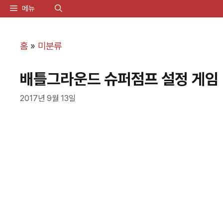
컨
메뉴
텐
츠
홈
»
미분류
로
배틀그라운드 슈퍼점프 설정 게임 
건
너
2017년 9월 13일
뛰
기