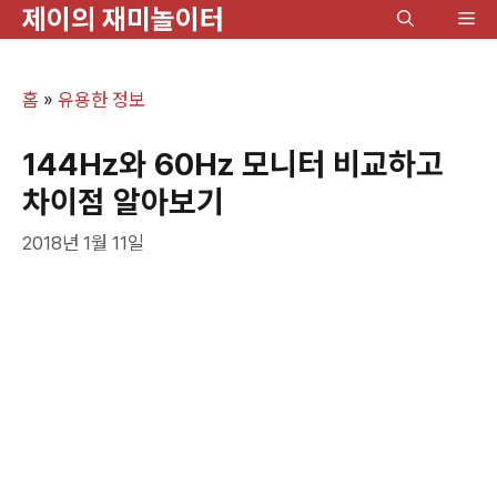
제이의 재미놀이터
컨
메
텐
뉴
츠
홈
»
유용한 정보
로
건
144Hz와 60Hz 모니터 비교하고
너
차이점 알아보기
뛰
2018년 1월 11일
기