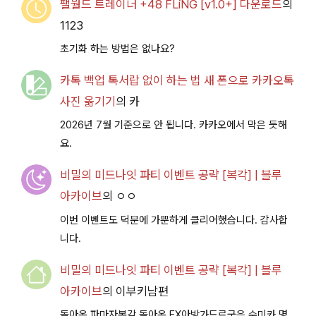
팰월드 트레이너 +48 FLiNG [v1.0+] 다운로드
의
1123
초기화 하는 방법은 없나요?
카톡 백업 톡서랍 없이 하는 법 새 폰으로 카카오톡
사진 옮기기
의
카
2026년 7월 기준으로 안 됩니다. 카카오에서 막은 듯해
요.
비밀의 미드나잇 파티 이벤트 공략 [복각] | 블루
아카이브
의
ㅇㅇ
이번 이벤트도 덕분에 가뿐하게 클리어했습니다. 감사합
니다.
비밀의 미드나잇 파티 이벤트 공략 [복각] | 블루
아카이브
의
이부키남편
돌아온 파마자복각 돌아온 EX아방가드르군은 수미카 명