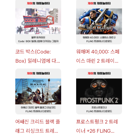
코드 박스(Code:
워해머 40,000: 스페
Box) 밀레니엄에 다가
이스 마린 2 트레이너
오는 그림자 이벤트 공
+7 FLiNG [v1.0-
략 [복각] | 블루 아카
v14.0+] 다운로드
이브
어쌔신 크리드 블랙 플
프로스트펑크 2 트레
래그 리싱크드 트레이
이너 +26 FLiNG