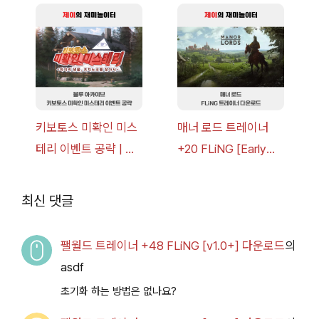
너 +30 FLiNG [v1.0-
[v1.0-v1.6.1+] 다운로
v1.0+] 다운로드
드
키보토스 미확인 미스
매너 로드 트레이너
테리 이벤트 공략 | 블
+20 FLiNG [Early
루 아카이브
Access
2026.07.14+] 다운로
최신 댓글
드
팰월드 트레이너 +48 FLiNG [v1.0+] 다운로드
의
asdf
초기화 하는 방법은 없나요?