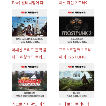
Box) 밀레니엄에 다가
이스 마린 2 트레이너
오는 그림자 이벤트 공
+7 FLiNG [v1.0-
략 [복각] | 블루 아카
v14.0+] 다운로드
이브
어쌔신 크리드 블랙 플
프로스트펑크 2 트레
래그 리싱크드 트레이
이너 +26 FLiNG
너 +30 FLiNG [v1.0-
[v1.0-v1.6.1+] 다운로
v1.0+] 다운로드
드
키보토스 미확인 미스
매너 로드 트레이너