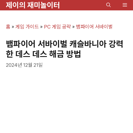
제이의 재미놀이터
컨
메
텐
뉴
츠
홈
»
게임 가이드
»
PC 게임 공략
»
뱀파이어 서바이벌
로
건
뱀파이어 서바이벌 캐슬바니아 강력
너
한 데스 데스 해금 방법
뛰
2024년 12월 21일
기