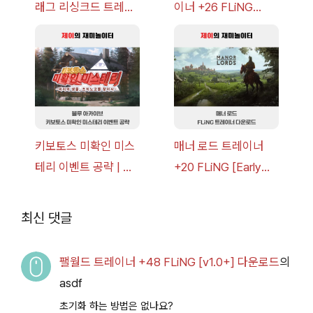
래그 리싱크드 트레이
이너 +26 FLiNG
너 +30 FLiNG [v1.0-
[v1.0-v1.6.1+] 다운로
v1.0+] 다운로드
드
키보토스 미확인 미스
매너 로드 트레이너
테리 이벤트 공략 | 블
+20 FLiNG [Early
루 아카이브
Access
2026.07.14+] 다운로
최신 댓글
드
팰월드 트레이너 +48 FLiNG [v1.0+] 다운로드
의
asdf
초기화 하는 방법은 없나요?