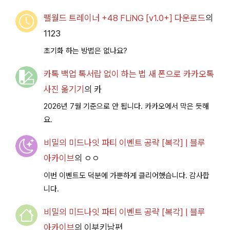
팰월드 트레이너 +48 FLiNG [v1.0+] 다운로드
의
1123
초기화 하는 방법은 없나요?
카톡 백업 톡서랍 없이 하는 법 새 폰으로 카카오톡
사진 옮기기
의
카
2026년 7월 기준으로 안 됩니다. 카카오에서 막은 듯해
요.
비밀의 미드나잇 파티 이벤트 공략 [복각] | 블루
아카이브
의
ㅇㅇ
이번 이벤트도 덕분에 가뿐하게 클리어했습니다. 감사합
니다.
비밀의 미드나잇 파티 이벤트 공략 [복각] | 블루
아카이브
의
이부키남편