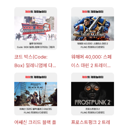
코드 박스(Code:
워해머 40,000: 스페
Box) 밀레니엄에 다가
이스 마린 2 트레이너
오는 그림자 이벤트 공
+7 FLiNG [v1.0-
략 [복각] | 블루 아카
v14.0+] 다운로드
이브
어쌔신 크리드 블랙 플
프로스트펑크 2 트레