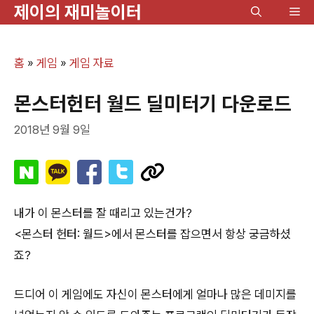
제이의 재미놀이터
컨
메
텐
뉴
츠
홈
»
게임
»
게임 자료
로
건
몬스터헌터 월드 딜미터기 다운로드
너
2018년 9월 9일
뛰
기
내가 이 몬스터를 잘 때리고 있는건가?
<몬스터 헌터: 월드>에서 몬스터를 잡으면서 항상 궁금하셨
죠?
드디어 이 게임에도 자신이 몬스터에게 얼마나 많은 데미지를