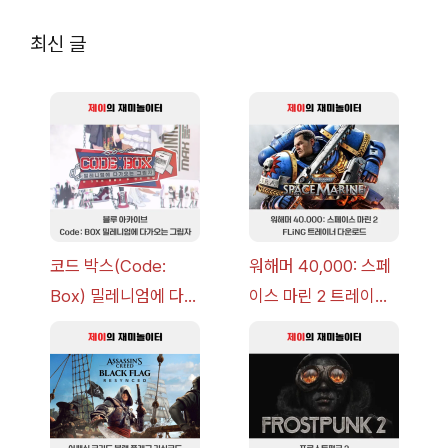
최신 글
코드 박스(Code:
워해머 40,000: 스페
Box) 밀레니엄에 다가
이스 마린 2 트레이너
오는 그림자 이벤트 공
+7 FLiNG [v1.0-
략 [복각] | 블루 아카
v14.0+] 다운로드
이브