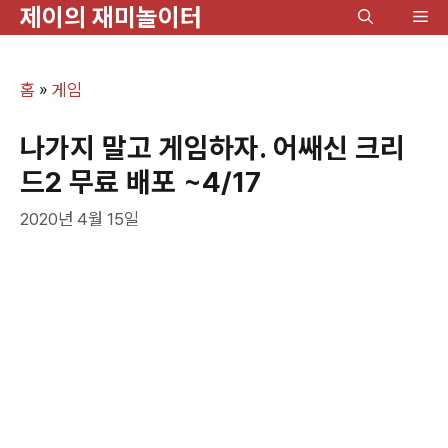
제이의 재미놀이터
컨
메
텐
뉴
츠
홈
»
게임
로
건
나가지 말고 게임하자. 어쌔신 크리
너
드2 무료 배포 ~4/17
뛰
2020년 4월 15일
기