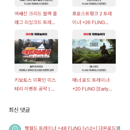
어쌔신 크리드 블랙 플
프로스트펑크 2 트레
래그 리싱크드 트레이
이너 +26 FLiNG
너 +30 FLiNG [v1.0-
[v1.0-v1.6.1+] 다운로
v1.0+] 다운로드
드
키보토스 미확인 미스
매너 로드 트레이너
테리 이벤트 공략 | 블
+20 FLiNG [Early
루 아카이브
Access
2026.07.14+] 다운로
최신 댓글
드
팰월드 트레이너 +48 FLiNG [v1.0+] 다운로드
의