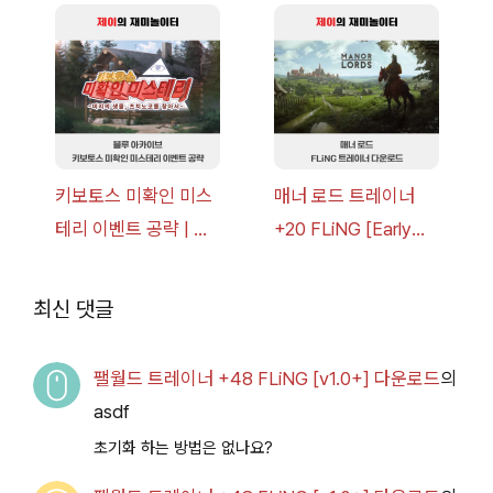
너 +30 FLiNG [v1.0-
[v1.0-v1.6.1+] 다운로
v1.0+] 다운로드
드
키보토스 미확인 미스
매너 로드 트레이너
테리 이벤트 공략 | 블
+20 FLiNG [Early
루 아카이브
Access
2026.07.14+] 다운로
최신 댓글
드
팰월드 트레이너 +48 FLiNG [v1.0+] 다운로드
의
asdf
초기화 하는 방법은 없나요?