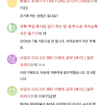
팰월드 트레이너 +48 FLiNG [v1.0+] 다운로드
의
1123
초기화 하는 방법은 없나요?
카톡 백업 톡서랍 없이 하는 법 새 폰으로 카카오톡
사진 옮기기
의
카
2026년 7월 기준으로 안 됩니다. 카카오에서 막은 듯해
요.
비밀의 미드나잇 파티 이벤트 공략 [복각] | 블루
아카이브
의
ㅇㅇ
이번 이벤트도 덕분에 가뿐하게 클리어했습니다. 감사합
니다.
비밀의 미드나잇 파티 이벤트 공략 [복각] | 블루
아카이브
의
이부키남편
돌아온 파마자복각 돌아온 EX아방가드르군은 수미카 명