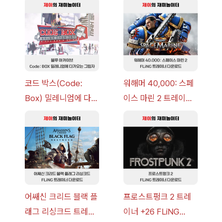
코드 박스(Code:
워해머 40,000: 스페
Box) 밀레니엄에 다가
이스 마린 2 트레이너
오는 그림자 이벤트 공
+7 FLiNG [v1.0-
략 [복각] | 블루 아카
v14.0+] 다운로드
이브
어쌔신 크리드 블랙 플
프로스트펑크 2 트레
래그 리싱크드 트레이
이너 +26 FLiNG