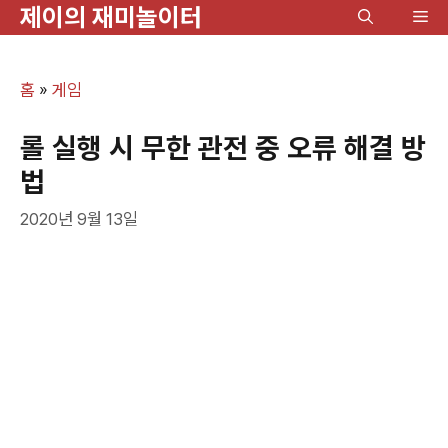
제이의 재미놀이터
컨
메
텐
뉴
츠
홈
»
게임
로
건
롤 실행 시 무한 관전 중 오류 해결 방
너
법
뛰
2020년 9월 13일
기