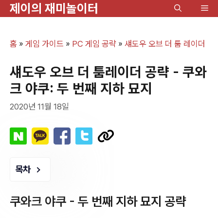
제이의 재미놀이터
컨
메
텐
뉴
츠
홈
»
게임 가이드
»
PC 게임 공략
»
섀도우 오브 더 툼 레이더
로
건
섀도우 오브 더 툼레이더 공략 - 쿠와
너
크 야쿠: 두 번째 지하 묘지
뛰
2020년 11월 18일
기
목차
쿠와크 야쿠 - 두 번째 지하 묘지 공략