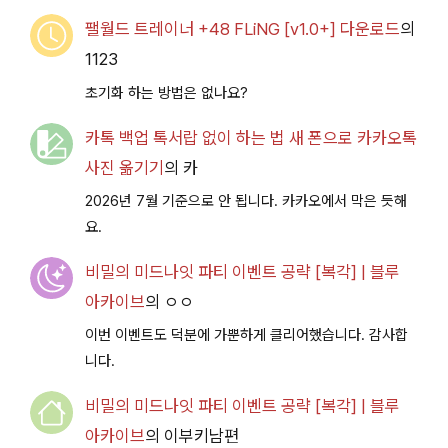
팰월드 트레이너 +48 FLiNG [v1.0+] 다운로드
의
1123
초기화 하는 방법은 없나요?
카톡 백업 톡서랍 없이 하는 법 새 폰으로 카카오톡
사진 옮기기
의
카
2026년 7월 기준으로 안 됩니다. 카카오에서 막은 듯해
요.
비밀의 미드나잇 파티 이벤트 공략 [복각] | 블루
아카이브
의
ㅇㅇ
이번 이벤트도 덕분에 가뿐하게 클리어했습니다. 감사합
니다.
비밀의 미드나잇 파티 이벤트 공략 [복각] | 블루
아카이브
의
이부키남편