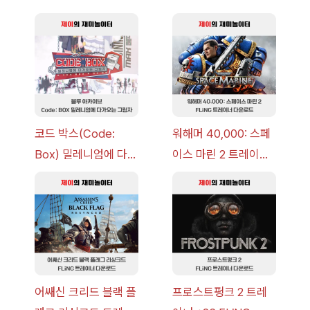
코드 박스(Code:
워해머 40,000: 스페
Box) 밀레니엄에 다가
이스 마린 2 트레이너
오는 그림자 이벤트 공
+7 FLiNG [v1.0-
략 [복각] | 블루 아카
v14.0+] 다운로드
이브
어쌔신 크리드 블랙 플
프로스트펑크 2 트레