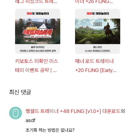
래그 리싱크드 트레이
이너 +26 FLiNG
너 +30 FLiNG [v1.0-
[v1.0-v1.6.1+] 다운로
v1.0+] 다운로드
드
키보토스 미확인 미스
매너 로드 트레이너
테리 이벤트 공략 | 블
+20 FLiNG [Early
루 아카이브
Access
2026.07.14+] 다운로
최신 댓글
드
팰월드 트레이너 +48 FLiNG [v1.0+] 다운로드
의
asdf
초기화 하는 방법은 없나요?