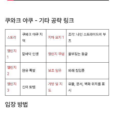
쿠와크 야쿠 - 기타 공략 링크
쿠와크 야쿠 지
조각: 나인 스트라이드의 부
스토리
지하 묘지 1
역
츠
챌린지
밑바닥 인생
챌린지 무덤
울부짖는 동굴
1
챌린지
원유 폭발
보조 임무
외래 침입종
2
챌린지
가방 및 지
유물, 문서, 벽화 위치를 표
신의 토템
3
도
시
입장 방법