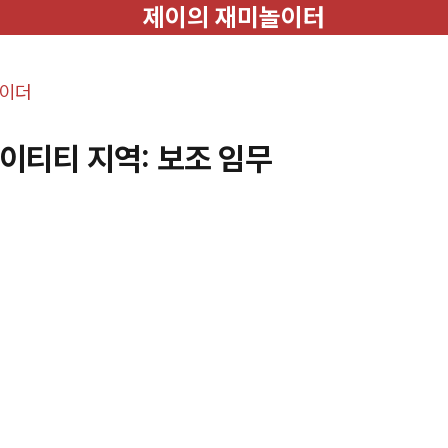
제이의 재미놀이터
레이더
파이티티 지역: 보조 임무