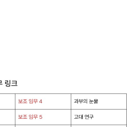
무 링크
보조 임무 4
과부의 눈물
보조 임무 5
고대 연구