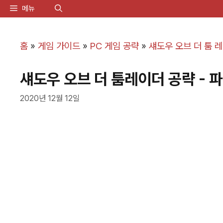
컨
메뉴
텐
츠
홈
»
게임 가이드
»
PC 게임 공략
»
섀도우 오브 더 툼 
로
섀도우 오브 더 툼레이더 공략 - 
건
너
2020년 12월 12일
뛰
기