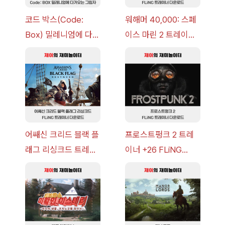
코드 박스(Code:
워해머 40,000: 스페
Box) 밀레니엄에 다가
이스 마린 2 트레이너
오는 그림자 이벤트 공
+7 FLiNG [v1.0-
략 [복각] | 블루 아카
v14.0+] 다운로드
이브
어쌔신 크리드 블랙 플
프로스트펑크 2 트레
래그 리싱크드 트레이
이너 +26 FLiNG
너 +30 FLiNG [v1.0-
[v1.0-v1.6.1+] 다운로
v1.0+] 다운로드
드