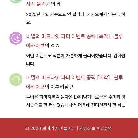
사진 옮기기
의
카
2026년 7월 기준으로 안 됩니다. 카카오에서 막은 듯해
요.
비밀의 미드나잇 파티 이벤트 공략 [복각] | 블루
아카이브
의
ㅇㅇ
이번 이벤트도 덕분에 가뿐하게 클리어했습니다. 감사합
니다.
비밀의 미드나잇 파티 이벤트 공략 [복각] | 블루
아카이브
의
이부키남편
돌아온 파마자복각 돌아온 EX아방가드르군은 수미카 명
치슛으로 잘 터뜨렸습니다 날더운데 컨디션관리 잘 하시
구 다음이벤트에서 뵐께용~
© 2026 제이의 재미놀이터 |
개인정보 처리방침