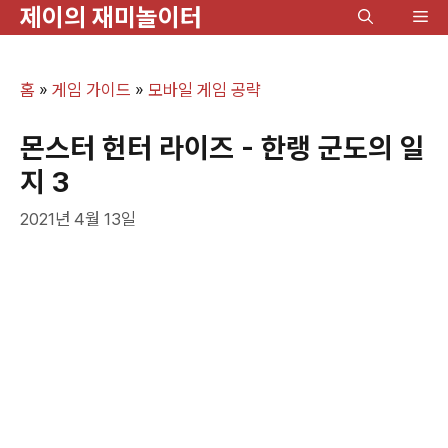
제이의 재미놀이터
컨
메
텐
뉴
츠
홈
»
게임 가이드
»
모바일 게임 공략
로
건
몬스터 헌터 라이즈 - 한랭 군도의 일
너
지 3
뛰
2021년 4월 13일
기