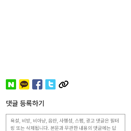
댓글 등록하기