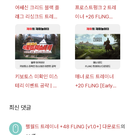
어쌔신 크리드 블랙 플
프로스트펑크 2 트레
래그 리싱크드 트레이
이너 +26 FLiNG
너 +30 FLiNG [v1.0-
[v1.0-v1.6.1+] 다운로
v1.0+] 다운로드
드
키보토스 미확인 미스
매너 로드 트레이너
테리 이벤트 공략 | 블
+20 FLiNG [Early
루 아카이브
Access
2026.07.14+] 다운로
최신 댓글
드
팰월드 트레이너 +48 FLiNG [v1.0+] 다운로드
의