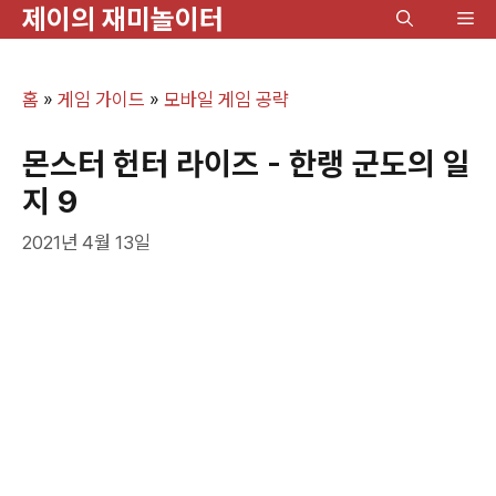
제이의 재미놀이터
컨
메
텐
뉴
츠
홈
»
게임 가이드
»
모바일 게임 공략
로
건
몬스터 헌터 라이즈 - 한랭 군도의 일
너
지 9
뛰
2021년 4월 13일
기