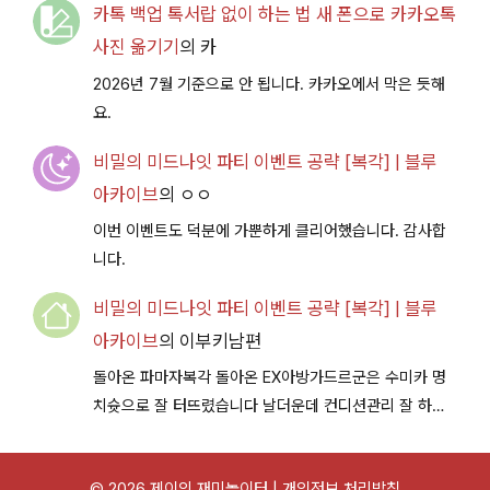
카톡 백업 톡서랍 없이 하는 법 새 폰으로 카카오톡
사진 옮기기
의
카
2026년 7월 기준으로 안 됩니다. 카카오에서 막은 듯해
요.
비밀의 미드나잇 파티 이벤트 공략 [복각] | 블루
아카이브
의
ㅇㅇ
이번 이벤트도 덕분에 가뿐하게 클리어했습니다. 감사합
니다.
비밀의 미드나잇 파티 이벤트 공략 [복각] | 블루
아카이브
의
이부키남편
돌아온 파마자복각 돌아온 EX아방가드르군은 수미카 명
치슛으로 잘 터뜨렸습니다 날더운데 컨디션관리 잘 하시
구 다음이벤트에서 뵐께용~
© 2026 제이의 재미놀이터 |
개인정보 처리방침