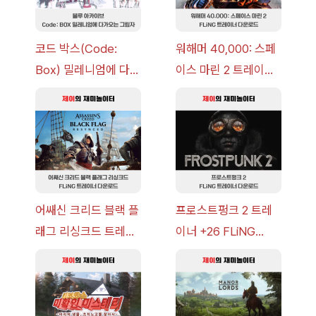
코드 박스(Code:
워해머 40,000: 스페
Box) 밀레니엄에 다가
이스 마린 2 트레이너
오는 그림자 이벤트 공
+7 FLiNG [v1.0-
략 [복각] | 블루 아카
v14.0+] 다운로드
이브
어쌔신 크리드 블랙 플
프로스트펑크 2 트레
래그 리싱크드 트레이
이너 +26 FLiNG
너 +30 FLiNG [v1.0-
[v1.0-v1.6.1+] 다운로
v1.0+] 다운로드
드