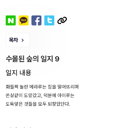
목차
수몰된 숲의 일지 9
일지 내용
화들짝 놀란 메라루는 짐을 떨어뜨리며
쏜살같이 도망갔고, 덕분에 아이루는
도둑맞은 것들을 모두 되찾았단다.