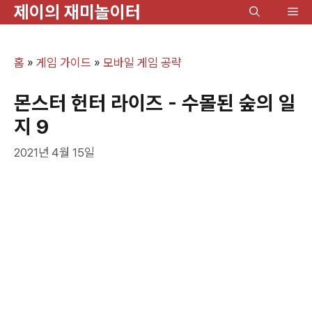
제이의 재미놀이터
컨
메
텐
뉴
츠
홈
»
게임 가이드
»
모바일 게임 공략
로
건
몬스터 헌터 라이즈 - 수몰된 숲의 일
너
지 9
뛰
2021년 4월 15일
기