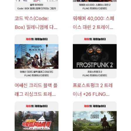
코드 박스(Code:
워해머 40,000: 스페
Box) 밀레니엄에 다가
이스 마린 2 트레이너
오는 그림자 이벤트 공
+7 FLiNG [v1.0-
략 [복각] | 블루 아카
v14.0+] 다운로드
이브
어쌔신 크리드 블랙 플
프로스트펑크 2 트레
래그 리싱크드 트레이
이너 +26 FLiNG
너 +30 FLiNG [v1.0-
[v1.0-v1.6.1+] 다운로
v1.0+] 다운로드
드