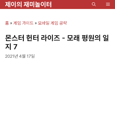
제이의 재미놀이터
컨
메
텐
뉴
츠
홈
»
게임 가이드
»
모바일 게임 공략
로
건
몬스터 헌터 라이즈 - 모래 평원의 일
너
지 7
뛰
2021년 4월 17일
기