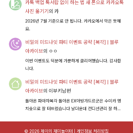
카톡 백업 톡서랍 없이 하는 법 새 폰으로 카카오톡
사진 옮기기
의
카
2026년 7월 기준으로 안 됩니다. 카카오에서 막은 듯해
요.
비밀의 미드나잇 파티 이벤트 공략 [복각] | 블루
아카이브
의
ㅇㅇ
이번 이벤트도 덕분에 가뿐하게 클리어했습니다. 감사합
니다.
비밀의 미드나잇 파티 이벤트 공략 [복각] | 블루
아카이브
의
이부키남편
돌아온 파마자복각 돌아온 EX아방가드르군은 수미카 명
치슛으로 잘 터뜨렸습니다 날더운데 컨디션관리 잘 하시
구 다음이벤트에서 뵐께용~
© 2026 제이의 재미놀이터 |
개인정보 처리방침