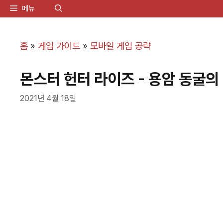
컨
메뉴
텐
츠
홈
»
게임 가이드
»
모바일 게임 공략
로
몬스터 헌터 라이즈 - 용암 동굴의 
건
너
2021년 4월 18일
뛰
기