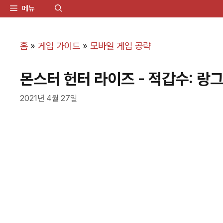
컨
메뉴
텐
츠
홈
»
게임 가이드
»
모바일 게임 공략
로
몬스터 헌터 라이즈 - 적갑수: 랑
건
너
2021년 4월 27일
뛰
기