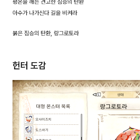
평온을 깨는 견고한 짐승의 탄환
아수가 나가신다 길을 비켜라
붉은 짐승의 탄환, 랑그로토라
헌터 도감