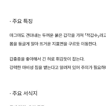
· 주요 특징
마그마도 견뎌내는 두꺼운 붉은 갑각을 가져 「적갑수」라고
몸을 둥글게 말아 뜨거운 지표면을 구르듯 이동한다.
갑충종을 좋아해서 긴 혀로 휘감듯이 잡는다.
강력한 마비성 침을 뱉는다고 알려져 있어 주의가 필요하
· 주요 서식지