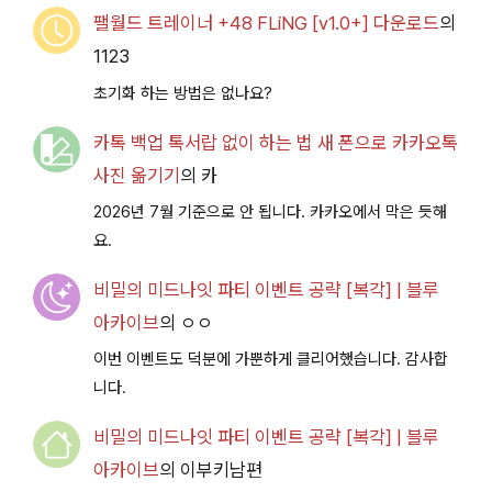
팰월드 트레이너 +48 FLiNG [v1.0+] 다운로드
의
1123
초기화 하는 방법은 없나요?
카톡 백업 톡서랍 없이 하는 법 새 폰으로 카카오톡
사진 옮기기
의
카
2026년 7월 기준으로 안 됩니다. 카카오에서 막은 듯해
요.
비밀의 미드나잇 파티 이벤트 공략 [복각] | 블루
아카이브
의
ㅇㅇ
이번 이벤트도 덕분에 가뿐하게 클리어했습니다. 감사합
니다.
비밀의 미드나잇 파티 이벤트 공략 [복각] | 블루
아카이브
의
이부키남편