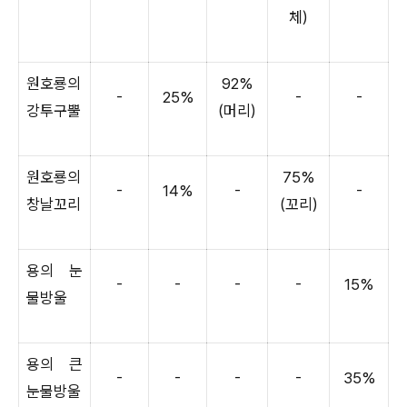
체)
원호룡의
92%
-
25%
-
-
강투구뿔
(머리)
원호룡의
75%
-
14%
-
-
창날꼬리
(꼬리)
용의 눈
-
-
-
-
15%
물방울
용의 큰
-
-
-
-
35%
눈물방울