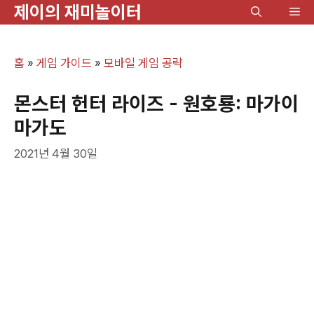
제이의 재미놀이터
컨
메
텐
뉴
츠
홈
»
게임 가이드
»
모바일 게임 공략
로
건
몬스터 헌터 라이즈 - 원호룡: 마가이
너
마가도
뛰
2021년 4월 30일
기