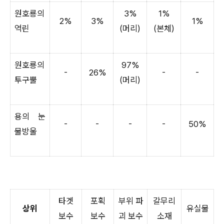
원호룡의
3%
1%
2%
3%
1%
역린
(머리)
(본체)
원호룡의
97%
-
26%
-
-
투구뿔
(머리)
용의 눈
-
-
-
-
50%
물방울
타겟
포획
부위 파
갈무리
상위
유실물
보수
보수
괴 보수
소재