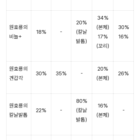
34%
20%
원호룡의
(본체)
30%
18%
-
(칼날
비늘+
17%
16%
발톱)
(꼬리)
원호룡의
20%
30%
35%
-
26%
견갑각
(본체)
80%
원호룡의
16%
22%
-
(칼날
-
칼날발톱
(본체)
발톱)