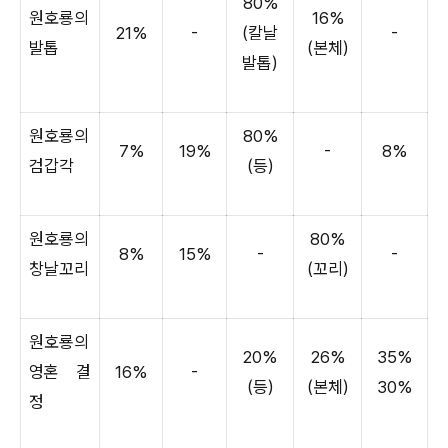
80%
원호룡의
16%
21%
-
(칼날
-
발톱
(본체)
발톱)
원호룡의
80%
7%
19%
-
8%
검갑각
(등)
원호룡의
80%
8%
15%
-
-
창날꼬리
(꼬리)
원호룡의
20%
26%
35%
영혼 결
16%
-
(등)
(본체)
30%
정