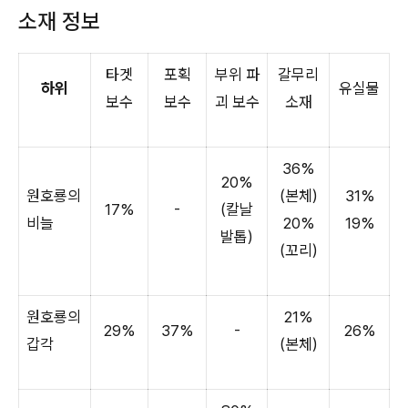
소재 정보
타겟
포획
부위 파
갈무리
하위
유실물
보수
보수
괴 보수
소재
36%
20%
원호룡의
(본체)
31%
17%
-
(칼날
비늘
20%
19%
발톱)
(꼬리)
원호룡의
21%
29%
37%
-
26%
갑각
(본체)