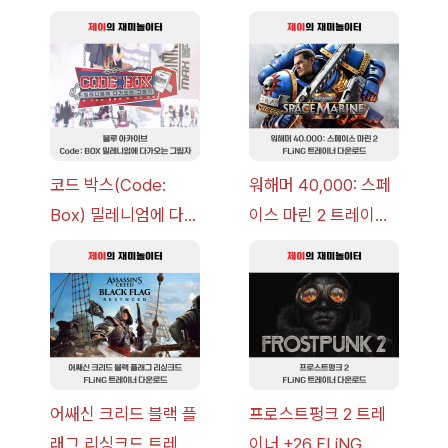
코드 박스(Code:
워해머 40,000: 스페
Box) 밀레니엄에 다가
이스 마린 2 트레이너
오는 그림자 이벤트 공
+7 FLiNG [v1.0-
략 [복각] | 블루 아카
v14.0+] 다운로드
이브
어쌔신 크리드 블랙 플
프로스트펑크 2 트레
래그 리싱크드 트레이
이너 +26 FLiNG