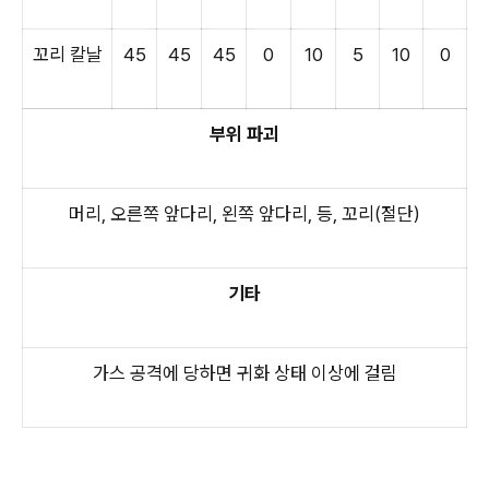
꼬리 칼날
45
45
45
0
10
5
10
0
부위 파괴
머리, 오른쪽 앞다리, 왼쪽 앞다리, 등, 꼬리(절단)
기타
가스 공격에 당하면 귀화 상태 이상에 걸림