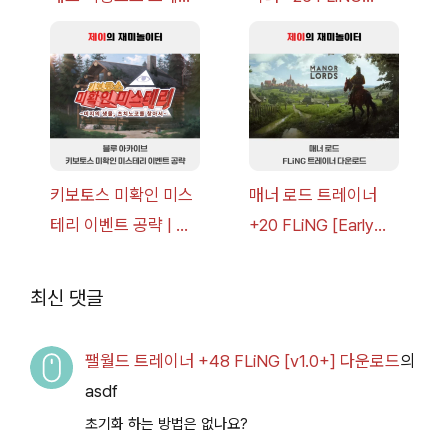
너 +30 FLiNG [v1.0-
[v1.0-v1.6.1+] 다운로
v1.0+] 다운로드
드
키보토스 미확인 미스
매너 로드 트레이너
테리 이벤트 공략 | 블
+20 FLiNG [Early
루 아카이브
Access
2026.07.14+] 다운로
최신 댓글
드
팰월드 트레이너 +48 FLiNG [v1.0+] 다운로드
의
asdf
초기화 하는 방법은 없나요?