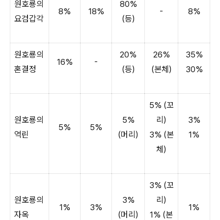
원호룡의
80%
8%
18%
-
8%
요검갑각
(등)
원호룡의
20%
26%
35%
16%
-
혼결정
(등)
(본체)
30%
5% (꼬
원호룡의
5%
리)
3%
5%
5%
역린
(머리)
3% (본
1%
체)
3% (꼬
원호룡의
3%
리)
1%
3%
1%
자옥
(머리)
1% (본