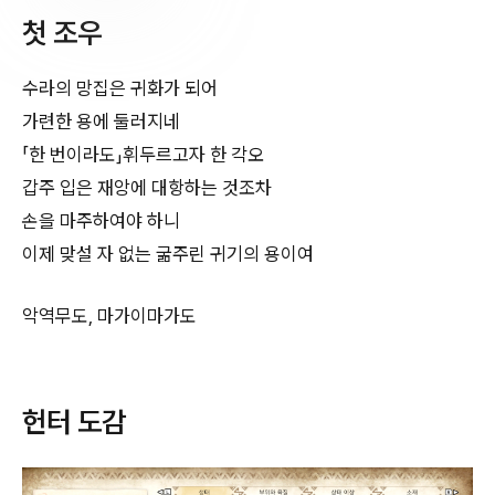
첫 조우
수라의 망집은 귀화가 되어
가련한 용에 둘러지네
「한 번이라도」휘두르고자 한 각오
갑주 입은 재앙에 대항하는 것조차
손을 마주하여야 하니
이제 맞설 자 없는 굶주린 귀기의 용이여
악역무도, 마가이마가도
헌터 도감