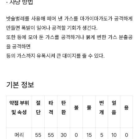
· 사냥 방법
밧술벌레를 사용해 떼어 낸 가스를 마가이마가도가 공격하게
만들면 폭발이 일어나 공격할 기회가 생긴다.
또한 등에 모아 둔 가스를 공격하거나 붉게 변한 가스 분출공
을 공격하면
등의 가스까지 유폭시켜 큰 대미지를 줄 수 있다.
기본 정보
약점 부위
절
타
탄
번
얼
불
물
용
및 속성
단
격
환
개
음
머리
55
55
30
0
15
5
10
0