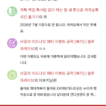
카톡 백업 톡서랍 없이 하는 법 새 폰으로 카카오톡
사진 옮기기
의
카
2026년 7월 기준으로 안 됩니다. 카카오에서 막은 듯해
요.
비밀의 미드나잇 파티 이벤트 공략 [복각] | 블루
아카이브
의
ㅇㅇ
이번 이벤트도 덕분에 가뿐하게 클리어했습니다. 감사합
니다.
비밀의 미드나잇 파티 이벤트 공략 [복각] | 블루
아카이브
의
이부키남편
돌아온 파마자복각 돌아온 EX아방가드르군은 수미카 명
치슛으로 잘 터뜨렸습니다 날더운데 컨디션관리 잘 하시
구 다음이벤트에서 뵐께용~