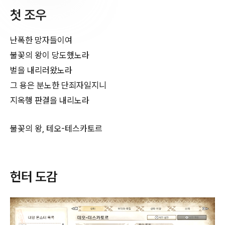
첫 조우
난폭한 망자들이여
불꽃의 왕이 당도했노라
벌을 내리러왔노라
그 용은 분노한 단죄자일지니
지옥행 판결을 내리노라
불꽃의 왕, 테오-테스카토르
헌터 도감