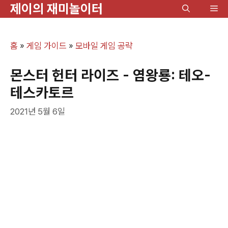
제이의 재미놀이터
컨
메
텐
뉴
츠
홈
»
게임 가이드
»
모바일 게임 공략
로
건
몬스터 헌터 라이즈 - 염왕룡: 테오-
너
테스카토르
뛰
2021년 5월 6일
기