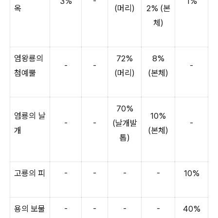
3%
-
1%
옥
(머리)
2% (본
체)
염왕룡의
72%
8%
-
-
-
첨예뿔
(머리)
(본체)
70%
염룡의 날
10%
-
-
(날개발
-
개
(본체)
톱)
고룡의 피
-
-
-
-
10%
용의 보물
-
-
-
-
40%