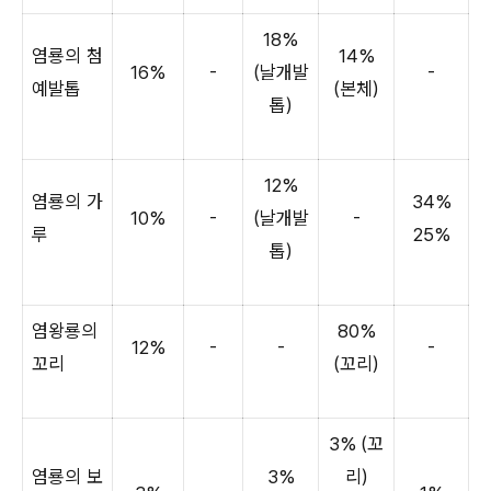
18%
염룡의 첨
14%
16%
-
(날개발
-
예발톱
(본체)
톱)
12%
염룡의 가
34%
10%
-
(날개발
-
루
25%
톱)
염왕룡의
80%
12%
-
-
-
꼬리
(꼬리)
3% (꼬
염룡의 보
3%
리)