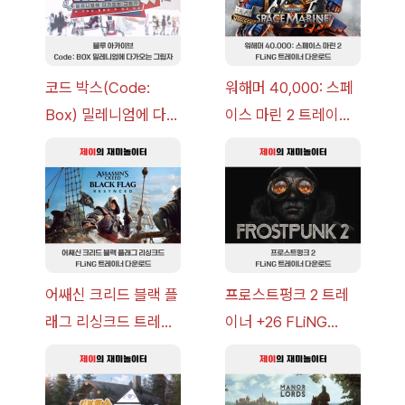
코드 박스(Code:
워해머 40,000: 스페
Box) 밀레니엄에 다가
이스 마린 2 트레이너
오는 그림자 이벤트 공
+7 FLiNG [v1.0-
략 [복각] | 블루 아카
v14.0+] 다운로드
이브
어쌔신 크리드 블랙 플
프로스트펑크 2 트레
래그 리싱크드 트레이
이너 +26 FLiNG
너 +30 FLiNG [v1.0-
[v1.0-v1.6.1+] 다운로
v1.0+] 다운로드
드