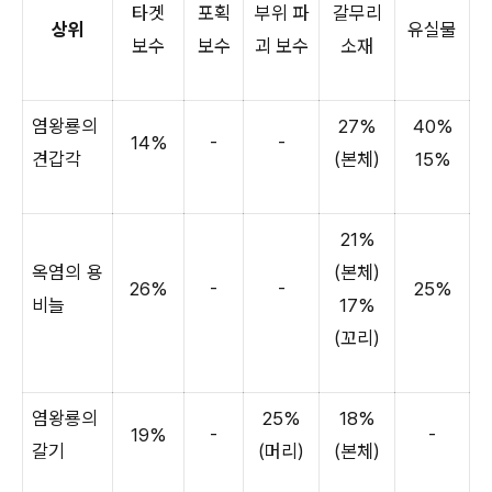
타겟
포획
부위 파
갈무리
상위
유실물
보수
보수
괴 보수
소재
염왕룡의
27%
40%
14%
-
-
견갑각
(본체)
15%
21%
옥염의 용
(본체)
26%
-
-
25%
비늘
17%
(꼬리)
염왕룡의
25%
18%
19%
-
-
갈기
(머리)
(본체)