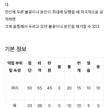
다.
전신에 두른 불꽃이나 분진이 최대에 달했을 때 적극적으로 공
격하면
크게 움찔해서 두르고 있던 불꽃이나 분진을 제거할 수 있다.
기본 정보
약점 부위
절
타
탄
번
얼
불
물
용
및 속성
단
격
환
개
음
머리
50
55
45
0
20
15
10
10
목
33
38
5
0
10
10
5
5