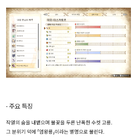
· 주요 특징
작열의 숨을 내뱉으며 불꽃을 두른 난폭한 수컷 고룡.
그 분위기 덕에 「염왕룡」이라는 별명으로 불린다.