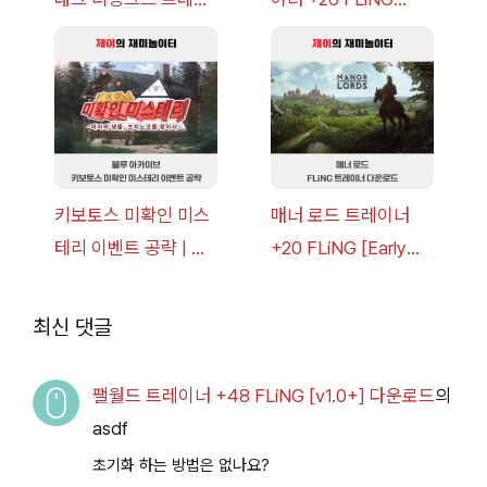
너 +30 FLiNG [v1.0-
[v1.0-v1.6.1+] 다운로
v1.0+] 다운로드
드
키보토스 미확인 미스
매너 로드 트레이너
테리 이벤트 공략 | 블
+20 FLiNG [Early
루 아카이브
Access
2026.07.14+] 다운로
최신 댓글
드
팰월드 트레이너 +48 FLiNG [v1.0+] 다운로드
의
asdf
초기화 하는 방법은 없나요?