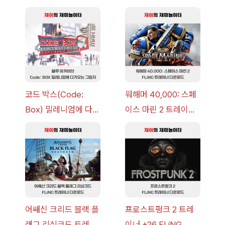
코드 박스(Code:
워해머 40,000: 스페
Box) 밀레니엄에 다가
이스 마린 2 트레이너
오는 그림자 이벤트 공
+7 FLiNG [v1.0-
략 [복각] | 블루 아카
v14.0+] 다운로드
이브
어쌔신 크리드 블랙 플
프로스트펑크 2 트레
래그 리싱크드 트레이
이너 +26 FLiNG