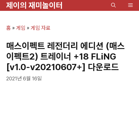
제이의 재미놀이터
컨
메
텐
뉴
츠
홈
»
게임
»
게임 자료
로
건
매스이펙트 레전더리 에디션 (매스
너
이펙트2) 트레이너 +18 FLiNG
뛰
[v1.0-v20210607+] 다운로드
기
2021년 6월 16일