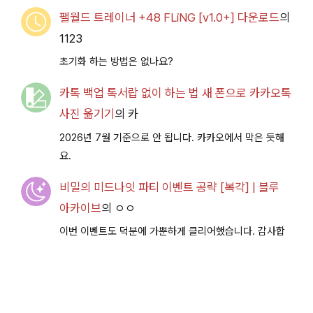
팰월드 트레이너 +48 FLiNG [v1.0+] 다운로드
의
1123
초기화 하는 방법은 없나요?
카톡 백업 톡서랍 없이 하는 법 새 폰으로 카카오톡
사진 옮기기
의
카
2026년 7월 기준으로 안 됩니다. 카카오에서 막은 듯해
요.
비밀의 미드나잇 파티 이벤트 공략 [복각] | 블루
아카이브
의
ㅇㅇ
이번 이벤트도 덕분에 가뿐하게 클리어했습니다. 감사합
니다.
비밀의 미드나잇 파티 이벤트 공략 [복각] | 블루
아카이브
의
이부키남편