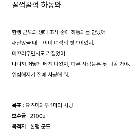
꿀꺽꿀꺽 하동와
한랭 군도의 생태 조사 중에 하동와를 만났어.
깨달았을 때는 이미 녀석의 뱃속이었지.
미끄러우면서도 거칠었어.
나니까 어떻게 빠져 나왔지, 다른 사람들은 못 나올 거야.
위험해지기 전에 사냥해 줘.
목표
: 요츠미와두 1마리 사냥
보수금
: 2100z
목적지
: 한랭 군도