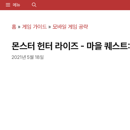
컨
메뉴
텐
츠
홈
»
게임 가이드
»
모바일 게임 공략
로
몬스터 헌터 라이즈 - 마을 퀘스트
건
너
2021년 5월 18일
뛰
기