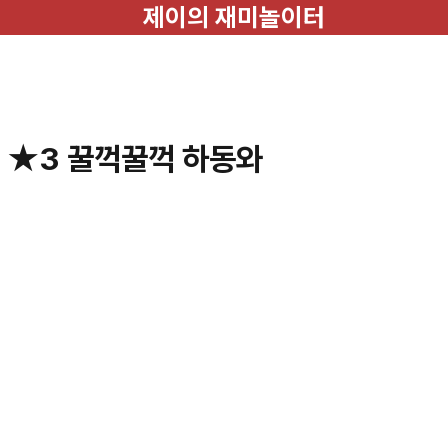
제이의 재미놀이터
: ★3 꿀꺽꿀꺽 하동와