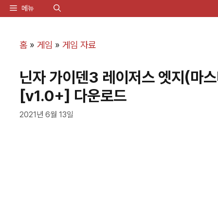
컨
메뉴
텐
츠
홈
»
게임
»
게임 자료
로
닌자 가이덴3 레이저스 엣지(마스터
건
[v1.0+] 다운로드
너
뛰
2021년 6월 13일
기