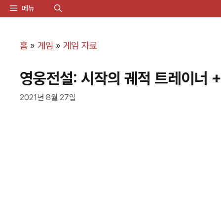
컨
메뉴
텐
츠
홈
»
게임
»
게임 자료
로
영웅전설: 시작의 궤적 트레이너 +47
건
너
2021년 8월 27일
뛰
기