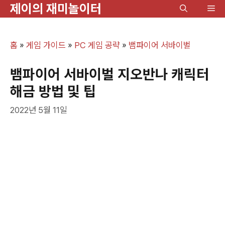
제이의 재미놀이터
컨
메
텐
뉴
츠
홈
»
게임 가이드
»
PC 게임 공략
»
뱀파이어 서바이벌
로
건
뱀파이어 서바이벌 지오반나 캐릭터
너
해금 방법 및 팁
뛰
2022년 5월 11일
기