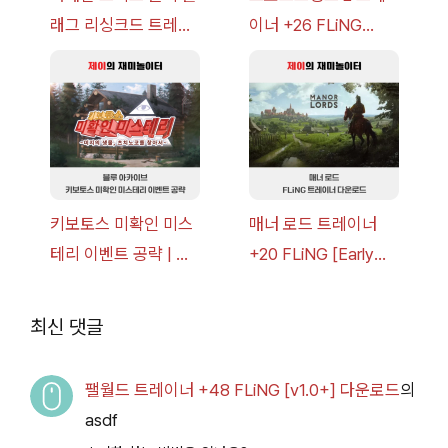
래그 리싱크드 트레이
이너 +26 FLiNG
너 +30 FLiNG [v1.0-
[v1.0-v1.6.1+] 다운로
v1.0+] 다운로드
드
키보토스 미확인 미스
매너 로드 트레이너
테리 이벤트 공략 | 블
+20 FLiNG [Early
루 아카이브
Access
2026.07.14+] 다운로
최신 댓글
드
팰월드 트레이너 +48 FLiNG [v1.0+] 다운로드
의
asdf