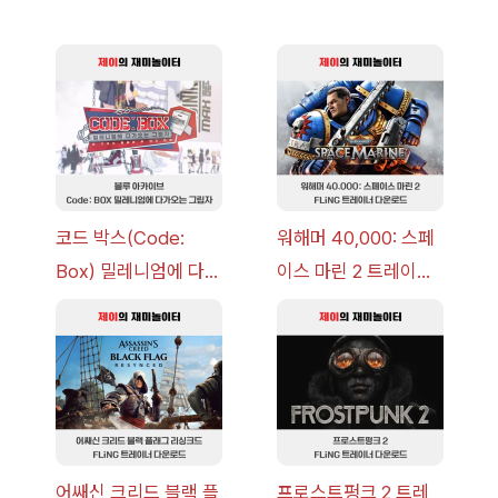
코드 박스(Code:
워해머 40,000: 스페
Box) 밀레니엄에 다가
이스 마린 2 트레이너
오는 그림자 이벤트 공
+7 FLiNG [v1.0-
략 [복각] | 블루 아카
v14.0+] 다운로드
이브
어쌔신 크리드 블랙 플
프로스트펑크 2 트레