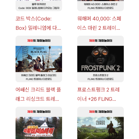
코드 박스(Code:
워해머 40,000: 스페
Box) 밀레니엄에 다가
이스 마린 2 트레이너
오는 그림자 이벤트 공
+7 FLiNG [v1.0-
략 [복각] | 블루 아카
v14.0+] 다운로드
이브
어쌔신 크리드 블랙 플
프로스트펑크 2 트레
래그 리싱크드 트레이
이너 +26 FLiNG
너 +30 FLiNG [v1.0-
[v1.0-v1.6.1+] 다운로
v1.0+] 다운로드
드