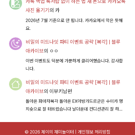
카톡 백업 톡서랍 없이 하는 법 새 폰으로 카카오톡
사진 옮기기
의
카
2026년 7월 기준으로 안 됩니다. 카카오에서 막은 듯해
요.
비밀의 미드나잇 파티 이벤트 공략 [복각] | 블루
아카이브
의
ㅇㅇ
이번 이벤트도 덕분에 가뿐하게 클리어했습니다. 감사합
니다.
비밀의 미드나잇 파티 이벤트 공략 [복각] | 블루
아카이브
의
이부키남편
돌아온 파마자복각 돌아온 EX아방가드르군은 수미카 명
치슛으로 잘 터뜨렸습니다 날더운데 컨디션관리 잘 하시
구 다음이벤트에서 뵐께용~
© 2026 제이의 재미놀이터 |
개인정보 처리방침