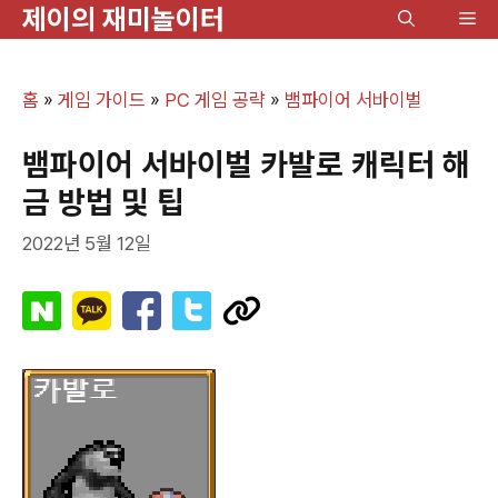
제이의 재미놀이터
컨
메
텐
뉴
츠
홈
»
게임 가이드
»
PC 게임 공략
»
뱀파이어 서바이벌
로
건
뱀파이어 서바이벌 카발로 캐릭터 해
너
금 방법 및 팁
뛰
2022년 5월 12일
기