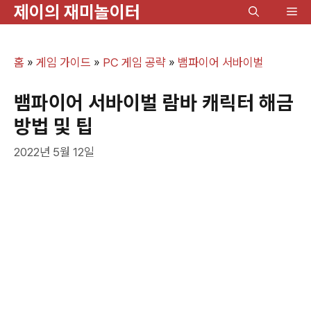
제이의 재미놀이터
컨
메
텐
뉴
츠
홈
»
게임 가이드
»
PC 게임 공략
»
뱀파이어 서바이벌
로
건
뱀파이어 서바이벌 람바 캐릭터 해금
너
방법 및 팁
뛰
2022년 5월 12일
기