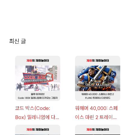
최신 글
코드 박스(Code:
워해머 40,000: 스페
Box) 밀레니엄에 다가
이스 마린 2 트레이너
오는 그림자 이벤트 공
+7 FLiNG [v1.0-