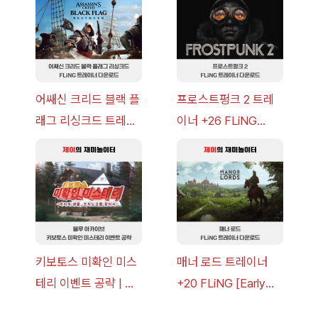
략 [복각] | 블루 아카
v14.0+] 다운로드
이브
어쌔신 크리드 블랙 플
프로스트펑크 2 트레
래그 리싱크드 트레이
이너 +26 FLiNG
너 +30 FLiNG [v1.0-
[v1.0-v1.6.1+] 다운로
v1.0+] 다운로드
드
키보토스 미확인 미스
매너 로드 트레이너
테리 이벤트 공략 | 블
+20 FLiNG [Early
루 아카이브
Access