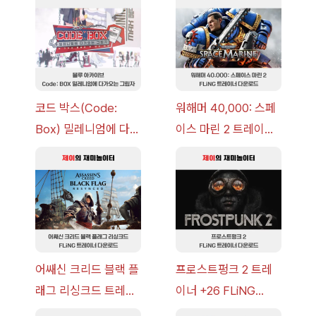
코드 박스(Code:
워해머 40,000: 스페
Box) 밀레니엄에 다가
이스 마린 2 트레이너
오는 그림자 이벤트 공
+7 FLiNG [v1.0-
략 [복각] | 블루 아카
v14.0+] 다운로드
이브
어쌔신 크리드 블랙 플
프로스트펑크 2 트레
래그 리싱크드 트레이
이너 +26 FLiNG
너 +30 FLiNG [v1.0-
[v1.0-v1.6.1+] 다운로