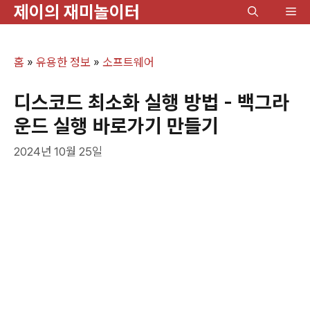
제이의 재미놀이터
컨
메
텐
뉴
츠
홈
»
유용한 정보
»
소프트웨어
로
건
디스코드 최소화 실행 방법 - 백그라
너
운드 실행 바로가기 만들기
뛰
2024년 10월 25일
기