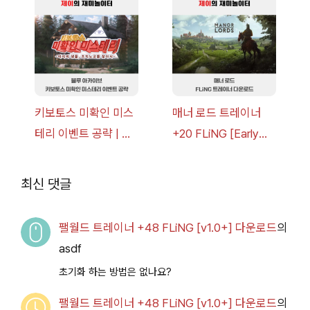
v1.0+] 다운로드
드
키보토스 미확인 미스
매너 로드 트레이너
테리 이벤트 공략 | 블
+20 FLiNG [Early
루 아카이브
Access
2026.07.14+] 다운로
최신 댓글
드
팰월드 트레이너 +48 FLiNG [v1.0+] 다운로드
의
asdf
초기화 하는 방법은 없나요?
팰월드 트레이너 +48 FLiNG [v1.0+] 다운로드
의