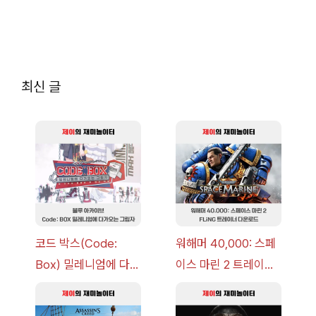
최신 글
코드 박스(Code:
워해머 40,000: 스페
Box) 밀레니엄에 다가
이스 마린 2 트레이너
오는 그림자 이벤트 공
+7 FLiNG [v1.0-
략 [복각] | 블루 아카
v14.0+] 다운로드