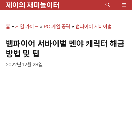
제이의 재미놀이터
컨
메
텐
뉴
츠
홈
»
게임 가이드
»
PC 게임 공략
»
뱀파이어 서바이벌
로
건
뱀파이어 서바이벌 멘야 캐릭터 해금
너
방법 및 팁
뛰
2022년 12월 28일
기