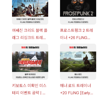
이브
어쌔신 크리드 블랙 플
프로스트펑크 2 트레
래그 리싱크드 트레이
이너 +26 FLiNG
너 +30 FLiNG [v1.0-
[v1.0-v1.6.1+] 다운로
v1.0+] 다운로드
드
키보토스 미확인 미스
매너 로드 트레이너
테리 이벤트 공략 | 블
+20 FLiNG [Early
루 아카이브
Access
2026.07.14+] 다운로