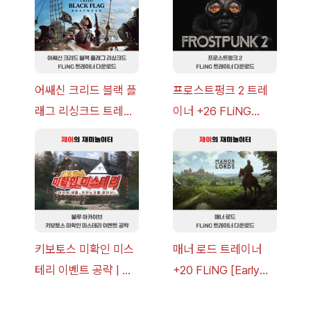
이브
어쌔신 크리드 블랙 플
프로스트펑크 2 트레
래그 리싱크드 트레이
이너 +26 FLiNG
너 +30 FLiNG [v1.0-
[v1.0-v1.6.1+] 다운로
v1.0+] 다운로드
드
키보토스 미확인 미스
매너 로드 트레이너
테리 이벤트 공략 | 블
+20 FLiNG [Early
루 아카이브
Access