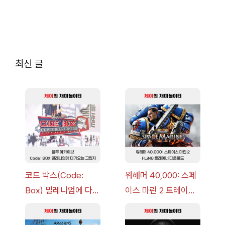
최신 글
코드 박스(Code:
워해머 40,000: 스페
Box) 밀레니엄에 다가
이스 마린 2 트레이너
오는 그림자 이벤트 공
+7 FLiNG [v1.0-
략 [복각] | 블루 아카
v14.0+] 다운로드