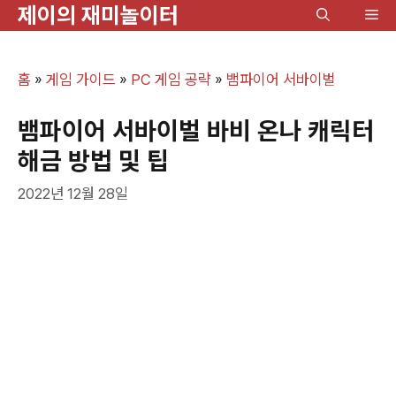
제이의 재미놀이터
컨
메
텐
뉴
츠
홈
»
게임 가이드
»
PC 게임 공략
»
뱀파이어 서바이벌
로
건
뱀파이어 서바이벌 바비 온나 캐릭터
너
해금 방법 및 팁
뛰
2022년 12월 28일
기