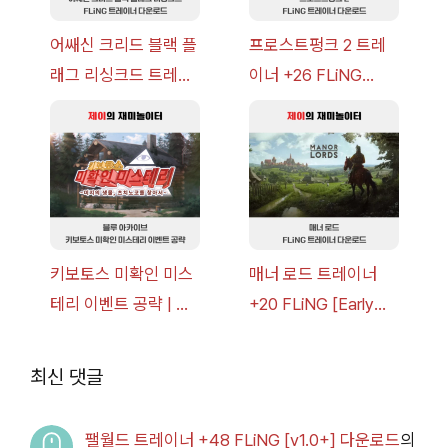
어쌔신 크리드 블랙 플
프로스트펑크 2 트레
래그 리싱크드 트레이
이너 +26 FLiNG
너 +30 FLiNG [v1.0-
[v1.0-v1.6.1+] 다운로
v1.0+] 다운로드
드
키보토스 미확인 미스
매너 로드 트레이너
테리 이벤트 공략 | 블
+20 FLiNG [Early
루 아카이브
Access
2026.07.14+] 다운로
최신 댓글
드
팰월드 트레이너 +48 FLiNG [v1.0+] 다운로드
의