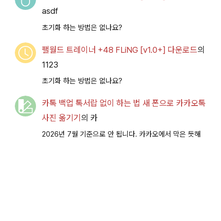
asdf
초기화 하는 방법은 없나요?
팰월드 트레이너 +48 FLiNG [v1.0+] 다운로드
의
1123
초기화 하는 방법은 없나요?
카톡 백업 톡서랍 없이 하는 법 새 폰으로 카카오톡
사진 옮기기
의
카
2026년 7월 기준으로 안 됩니다. 카카오에서 막은 듯해
요.
비밀의 미드나잇 파티 이벤트 공략 [복각] | 블루
아카이브
의
ㅇㅇ
이번 이벤트도 덕분에 가뿐하게 클리어했습니다. 감사합
니다.