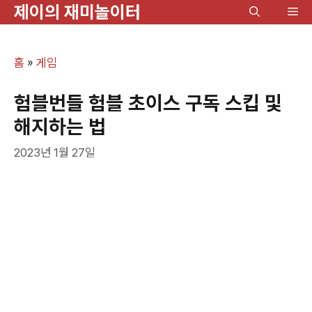
제이의 재미놀이터
컨
메
텐
뉴
츠
홈
»
게임
로
건
험블번들 험블 초이스 구독 스킵 및
너
해지하는 법
뛰
2023년 1월 27일
기