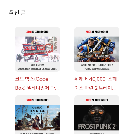
최신 글
코드 박스(Code:
워해머 40,000: 스페
Box) 밀레니엄에 다가
이스 마린 2 트레이너
오는 그림자 이벤트 공
+7 FLiNG [v1.0-
략 [복각] | 블루 아카
v14.0+] 다운로드
이브