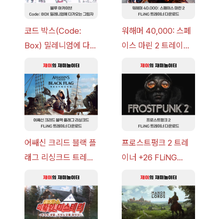
코드 박스(Code:
워해머 40,000: 스페
Box) 밀레니엄에 다가
이스 마린 2 트레이너
오는 그림자 이벤트 공
+7 FLiNG [v1.0-
략 [복각] | 블루 아카
v14.0+] 다운로드
이브
어쌔신 크리드 블랙 플
프로스트펑크 2 트레
래그 리싱크드 트레이
이너 +26 FLiNG
너 +30 FLiNG [v1.0-
[v1.0-v1.6.1+] 다운로
v1.0+] 다운로드
드