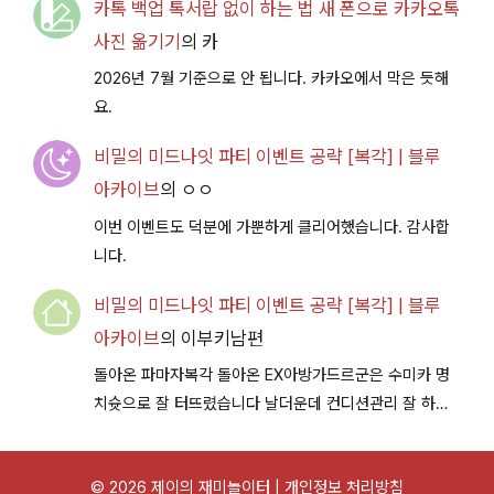
카톡 백업 톡서랍 없이 하는 법 새 폰으로 카카오톡
사진 옮기기
의
카
2026년 7월 기준으로 안 됩니다. 카카오에서 막은 듯해
요.
비밀의 미드나잇 파티 이벤트 공략 [복각] | 블루
아카이브
의
ㅇㅇ
이번 이벤트도 덕분에 가뿐하게 클리어했습니다. 감사합
니다.
비밀의 미드나잇 파티 이벤트 공략 [복각] | 블루
아카이브
의
이부키남편
돌아온 파마자복각 돌아온 EX아방가드르군은 수미카 명
치슛으로 잘 터뜨렸습니다 날더운데 컨디션관리 잘 하시
구 다음이벤트에서 뵐께용~
© 2026 제이의 재미놀이터 |
개인정보 처리방침