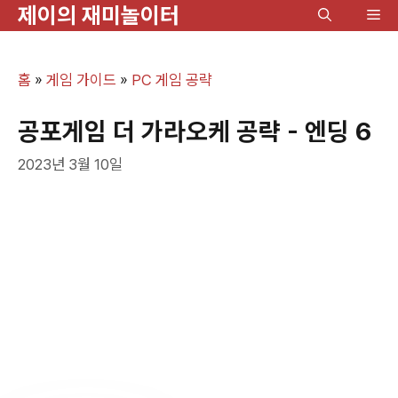
제이의 재미놀이터
컨
메
텐
뉴
츠
홈
»
게임 가이드
»
PC 게임 공략
로
건
공포게임 더 가라오케 공략 - 엔딩 6
너
2023년 3월 10일
뛰
기