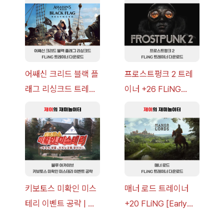
략 [복각] | 블루 아카
v14.0+] 다운로드
이브
어쌔신 크리드 블랙 플
프로스트펑크 2 트레
래그 리싱크드 트레이
이너 +26 FLiNG
너 +30 FLiNG [v1.0-
[v1.0-v1.6.1+] 다운로
v1.0+] 다운로드
드
키보토스 미확인 미스
매너 로드 트레이너
테리 이벤트 공략 | 블
+20 FLiNG [Early
루 아카이브
Access