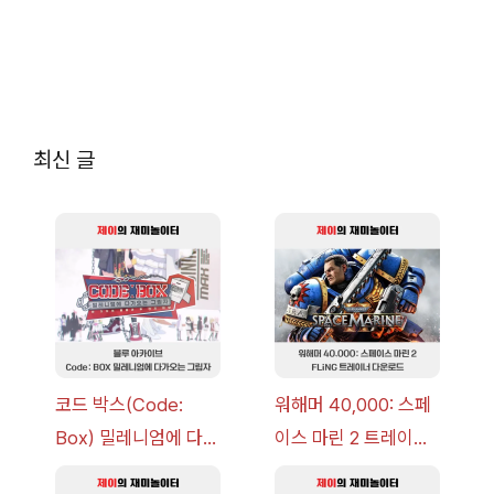
최신 글
코드 박스(Code:
워해머 40,000: 스페
Box) 밀레니엄에 다가
이스 마린 2 트레이너
오는 그림자 이벤트 공
+7 FLiNG [v1.0-