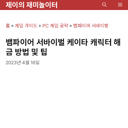
제이의 재미놀이터
컨
메
텐
뉴
츠
홈
»
게임 가이드
»
PC 게임 공략
»
뱀파이어 서바이벌
로
건
뱀파이어 서바이벌 케이타 캐릭터 해
너
금 방법 및 팁
뛰
2023년 4월 16일
기