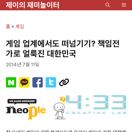
제이의 재미놀이터
컨
메
텐
뉴
츠
홈
»
게임
로
건
게임 업계에서도 떠넘기기? 책임전
너
가로 얼룩진 대한민국
뛰
2014년 7월 11일
기