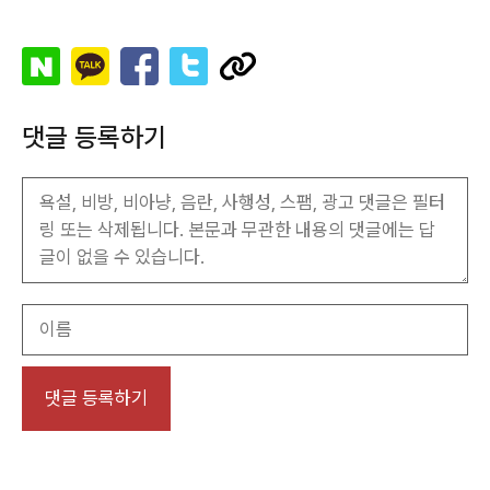
댓글 등록하기
이
름