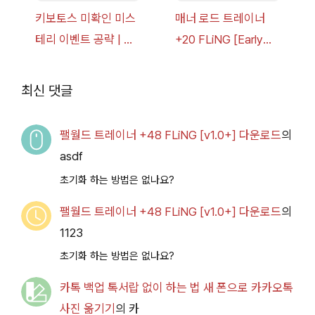
키보토스 미확인 미스
매너 로드 트레이너
테리 이벤트 공략 | 블
+20 FLiNG [Early
루 아카이브
Access
2026.07.14+] 다운로
최신 댓글
드
팰월드 트레이너 +48 FLiNG [v1.0+] 다운로드
의
asdf
초기화 하는 방법은 없나요?
팰월드 트레이너 +48 FLiNG [v1.0+] 다운로드
의
1123
초기화 하는 방법은 없나요?
카톡 백업 톡서랍 없이 하는 법 새 폰으로 카카오톡
사진 옮기기
의
카