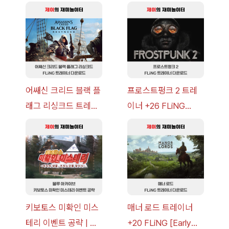
오는 그림자 이벤트 공
+7 FLiNG [v1.0-
략 [복각] | 블루 아카
v14.0+] 다운로드
이브
어쌔신 크리드 블랙 플
프로스트펑크 2 트레
래그 리싱크드 트레이
이너 +26 FLiNG
너 +30 FLiNG [v1.0-
[v1.0-v1.6.1+] 다운로
v1.0+] 다운로드
드
키보토스 미확인 미스
매너 로드 트레이너
테리 이벤트 공략 | 블
+20 FLiNG [Early