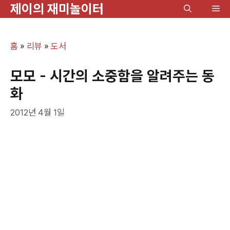
제이의 재미놀이터
컨
메
텐
뉴
츠
홈
»
리뷰
»
도서
로
건
모모 - 시간의 소중함을 알려주는 동
너
화
뛰
2012년 4월 1일
기