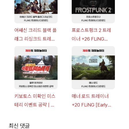
어쌔신 크리드 블랙 플
프로스트펑크 2 트레
래그 리싱크드 트레이
이너 +26 FLiNG
너 +30 FLiNG [v1.0-
[v1.0-v1.6.1+] 다운로
v1.0+] 다운로드
드
키보토스 미확인 미스
매너 로드 트레이너
테리 이벤트 공략 | 블
+20 FLiNG [Early
루 아카이브
Access
2026.07.14+] 다운로
최신 댓글