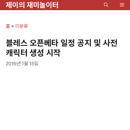
제이의 재미놀이터
컨
메
텐
뉴
츠
홈
»
미분류
로
건
블레스 오픈베타 일정 공지 및 사전
너
캐릭터 생성 시작
뛰
2016년 1월 15일
기