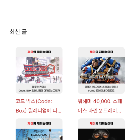
최신 글
코드 박스(Code:
워해머 40,000: 스페
Box) 밀레니엄에 다가
이스 마린 2 트레이너
오는 그림자 이벤트 공
+7 FLiNG [v1.0-
략 [복각] | 블루 아카
v14.0+] 다운로드
이브