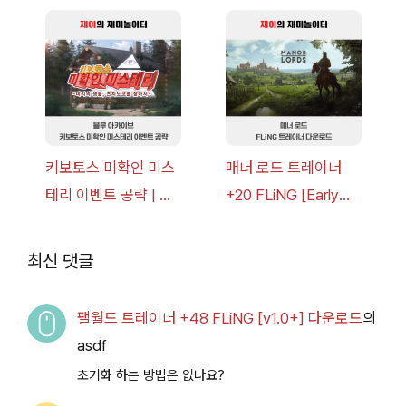
너 +30 FLiNG [v1.0-
[v1.0-v1.6.1+] 다운로
v1.0+] 다운로드
드
키보토스 미확인 미스
매너 로드 트레이너
테리 이벤트 공략 | 블
+20 FLiNG [Early
루 아카이브
Access
2026.07.14+] 다운로
최신 댓글
드
팰월드 트레이너 +48 FLiNG [v1.0+] 다운로드
의
asdf
초기화 하는 방법은 없나요?