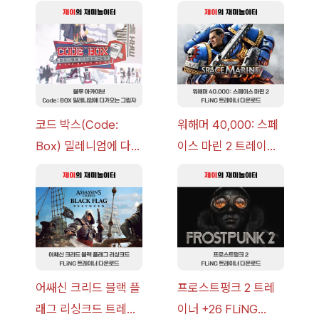
코드 박스(Code:
워해머 40,000: 스페
Box) 밀레니엄에 다가
이스 마린 2 트레이너
오는 그림자 이벤트 공
+7 FLiNG [v1.0-
략 [복각] | 블루 아카
v14.0+] 다운로드
이브
어쌔신 크리드 블랙 플
프로스트펑크 2 트레
래그 리싱크드 트레이
이너 +26 FLiNG