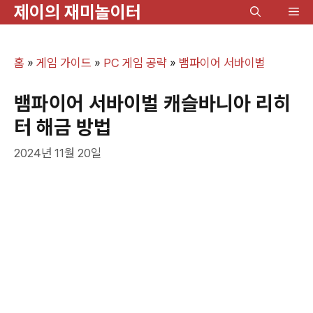
제이의 재미놀이터
컨
메
텐
뉴
츠
홈
»
게임 가이드
»
PC 게임 공략
»
뱀파이어 서바이벌
로
건
뱀파이어 서바이벌 캐슬바니아 리히
너
터 해금 방법
뛰
2024년 11월 20일
기