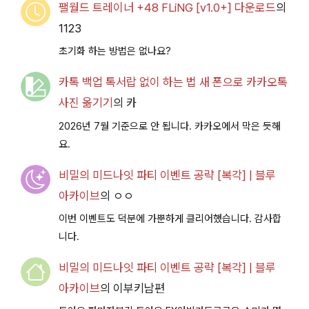
팰월드 트레이너 +48 FLiNG [v1.0+] 다운로드
의
1123
초기화 하는 방법은 없나요?
카톡 백업 톡서랍 없이 하는 법 새 폰으로 카카오톡
사진 옮기기
의
카
2026년 7월 기준으로 안 됩니다. 카카오에서 막은 듯해
요.
비밀의 미드나잇 파티 이벤트 공략 [복각] | 블루
아카이브
의
ㅇㅇ
이번 이벤트도 덕분에 가뿐하게 클리어했습니다. 감사합
니다.
비밀의 미드나잇 파티 이벤트 공략 [복각] | 블루
아카이브
의
이부키남편