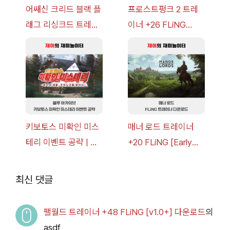
어쌔신 크리드 블랙 플
프로스트펑크 2 트레
래그 리싱크드 트레이
이너 +26 FLiNG
너 +30 FLiNG [v1.0-
[v1.0-v1.6.1+] 다운로
v1.0+] 다운로드
드
키보토스 미확인 미스
매너 로드 트레이너
테리 이벤트 공략 | 블
+20 FLiNG [Early
루 아카이브
Access
2026.07.14+] 다운로
최신 댓글
드
팰월드 트레이너 +48 FLiNG [v1.0+] 다운로드
의
asdf