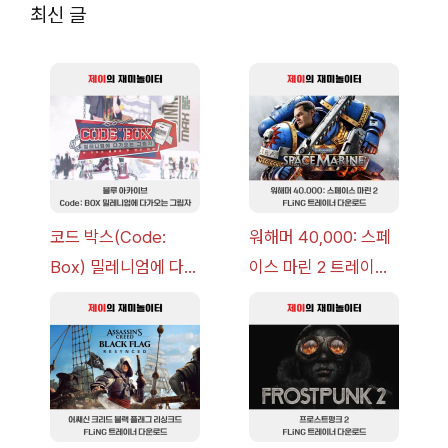
최신 글
코드 박스(Code:
워해머 40,000: 스페
Box) 밀레니엄에 다가
이스 마린 2 트레이너
오는 그림자 이벤트 공
+7 FLiNG [v1.0-
략 [복각] | 블루 아카
v14.0+] 다운로드
이브