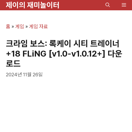
제이의 재미놀이터
컨
메
텐
뉴
츠
홈
»
게임
»
게임 자료
로
건
크라임 보스: 록케이 시티 트레이너
너
+18 FLiNG [v1.0-v1.0.12+] 다운
뛰
로드
기
2024년 11월 26일