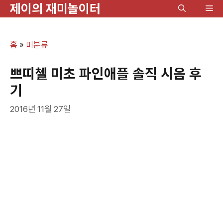
제이의 재미놀이터
컨
메
텐
뉴
츠
홈
»
미분류
로
건
쁘띠첼 미초 파인애플 솔직 시음 후
너
기
뛰
2016년 11월 27일
기