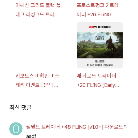
어쌔신 크리드 블랙 플
프로스트펑크 2 트레
래그 리싱크드 트레이
이너 +26 FLiNG
너 +30 FLiNG [v1.0-
[v1.0-v1.6.1+] 다운로
v1.0+] 다운로드
드
키보토스 미확인 미스
매너 로드 트레이너
테리 이벤트 공략 | 블
+20 FLiNG [Early
루 아카이브
Access
2026.07.14+] 다운로
최신 댓글
드
팰월드 트레이너 +48 FLiNG [v1.0+] 다운로드
의
asdf