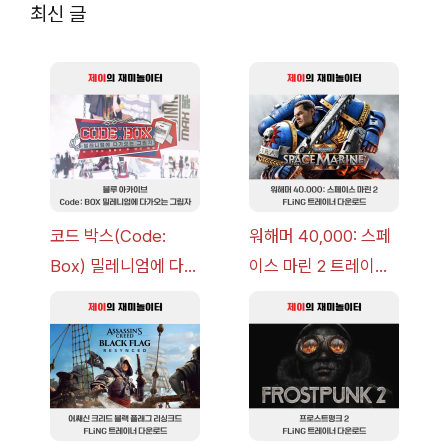
최신 글
코드 박스(Code:
워해머 40,000: 스페
Box) 밀레니엄에 다가
이스 마린 2 트레이너
오는 그림자 이벤트 공
+7 FLiNG [v1.0-
략 [복각] | 블루 아카
v14.0+] 다운로드
이브