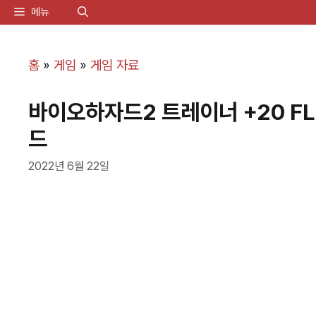
컨
메뉴
텐
츠
홈
»
게임
»
게임 자료
로
바이오하자드2 트레이너 +20 FLiN
건
드
너
뛰
2022년 6월 22일
기