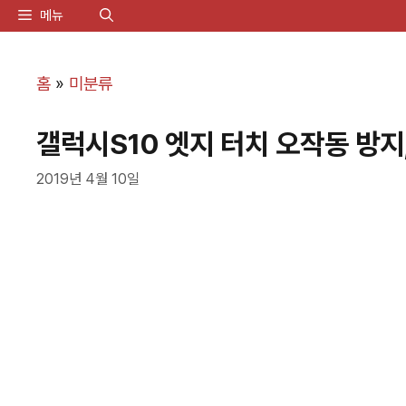
컨
메뉴
텐
츠
홈
»
미분류
로
갤럭시S10 엣지 터치 오작동 방지, 
건
너
2019년 4월 10일
뛰
기