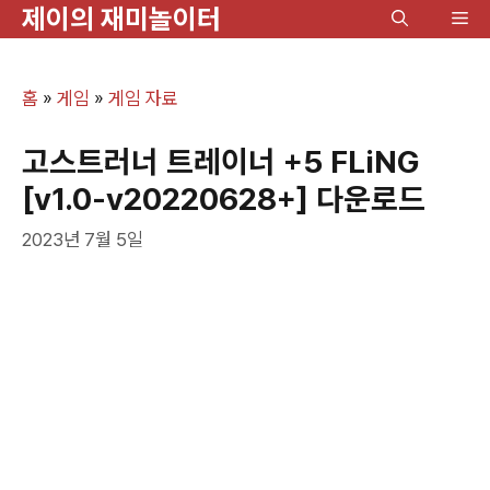
제이의 재미놀이터
컨
메
텐
뉴
츠
홈
»
게임
»
게임 자료
로
건
고스트러너 트레이너 +5 FLiNG
너
[v1.0-v20220628+] 다운로드
뛰
2023년 7월 5일
기