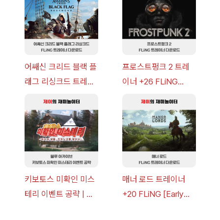
이브
어쌔신 크리드 블랙 플
프로스트펑크 2 트레
래그 리싱크드 트레이
이너 +26 FLiNG
너 +30 FLiNG [v1.0-
[v1.0-v1.6.1+] 다운로
v1.0+] 다운로드
드
키보토스 미확인 미스
매너 로드 트레이너
테리 이벤트 공략 | 블
+20 FLiNG [Early
루 아카이브
Access