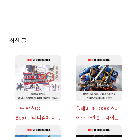
최신 글
코드 박스(Code:
워해머 40,000: 스페
Box) 밀레니엄에 다가
이스 마린 2 트레이너
오는 그림자 이벤트 공
+7 FLiNG [v1.0-
략 [복각] | 블루 아카
v14.0+] 다운로드